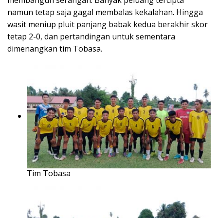
namun tetap saja gagal membalas kekalahan. Hingga
wasit meniup pluit panjang babak kedua berakhir skor
tetap 2-0, dan pertandingan untuk sementara
dimenangkan tim Tobasa.
Tim Tobasa