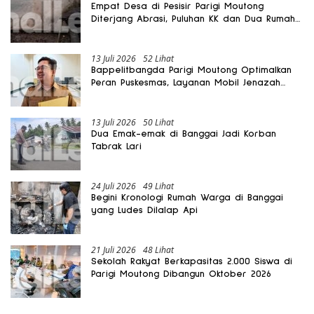
Empat Desa di Pesisir Parigi Moutong
Diterjang Abrasi, Puluhan KK dan Dua Rumah
Rusak
13 Juli 2026
52 Lihat
Bappelitbangda Parigi Moutong Optimalkan
Peran Puskesmas, Layanan Mobil Jenazah
Gratis Harus Dirasakan Masyarakat
13 Juli 2026
50 Lihat
Dua Emak-emak di Banggai Jadi Korban
Tabrak Lari
24 Juli 2026
49 Lihat
Begini Kronologi Rumah Warga di Banggai
yang Ludes Dilalap Api
21 Juli 2026
48 Lihat
Sekolah Rakyat Berkapasitas 2.000 Siswa di
Parigi Moutong Dibangun Oktober 2026