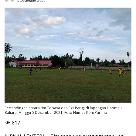
6 Desember 2021
Pertandingan antara tim Tobasa dan Eks Parigi di lapangan Harimau
Baliara, Minggu 5 Desember 2021. Foto Humas Koni Parimo
817