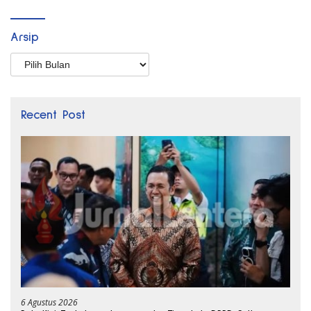
Arsip
Arsip
Recent Post
6 Agustus 2026