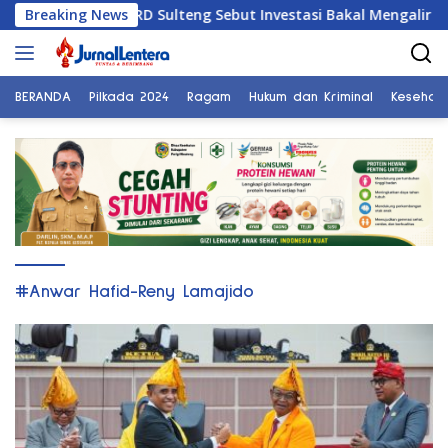
Langsung
ongkok, DPRD Sulteng Sebut Investasi Bakal Mengalir
Breaking News
P
ke
konten
BERANDA
Pilkada 2024
Ragam
Hukum dan Kriminal
Kesehat
#Anwar Hafid-Reny Lamajido