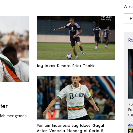
Ars
Arsi
R
Jay Idzes Dimata Erick Thohir
l
7 
ter
Po
Se
telah mengemas
Pemain Indonesia Jay Idzes Gagal
Antar Venezia Menang di Serie B