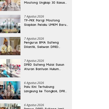
Moutong Ungkap 30 Kasus
Narkoba, Ratusan Gram
Sabu Disita
7 Agustus 2026
TP-PKK Parigi Moutong
Siapkan Pelaku UMKM Baru
Lewat Pelatihan Ecoprint
Bomba Saga
7 Agustus 2026
Pengurus BMA Sulteng
Dilantik, Sekwan DPRD
Dapat Amanah Strategis
7 Agustus 2026
DPRD Sulteng Mulai Susun
Aturan Bantuan Hukum
Gratis untuk Masyarakat
6 Agustus 2026
Palu Kini Terhubung
Langsung ke Tiongkok, DPRD
Sulteng Sebut Investasi
Bakal Mengalir
6 Agustus 2026
Pansus DPRD Sulteng Janji