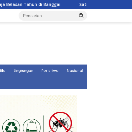
hun di Banggai
Satresnarkoba Polres Parigi Moutong 
file
Lingkungan
Peristiwa
Nasional