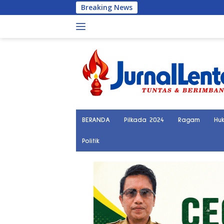
Langsung
Breaking News
Polis
ke
konten
BERANDA
Pilkada 2024
Ragam
Hu
Politik