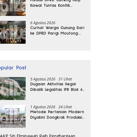
Kawal Tuntas Konflik
Agraria di Tolitoli
6 Agustus 2026
Curhat Warga Gunung Sari
ke DPRD Parigi Moutong:
Banjir Tak Kunjung Usai,
Jalan Pun Rusak
opular Post
5 Agustus 2026
31 Lihat
Dugaan Aktivitas Ilegal
Dibalik Legalitas IPR Blok 6
Kayuboko di Parigi
Moutong
1 Agustus 2026
24 Lihat
Metode Pertanian Modern
Diyakini Dongkrak Produksi
Padi Parigi Moutong hingga
Dua Kali Lipat