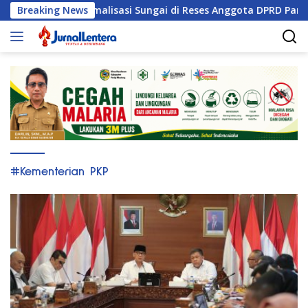
Langsung
ati Tuntut Normalisasi Sungai di Reses Anggota DPRD Parigi Mo
Breaking News
ke
konten
#Kementerian PKP