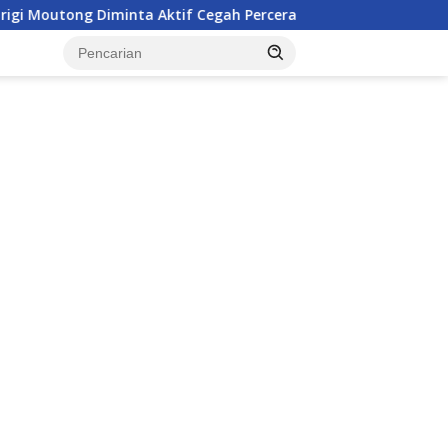
g Diminta Aktif Cegah Perceraian dan KDRT
Remaja Bel