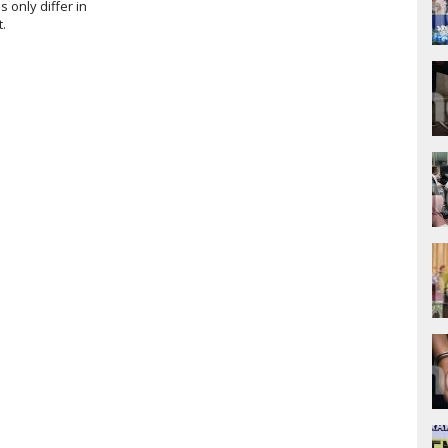
only differ in
.