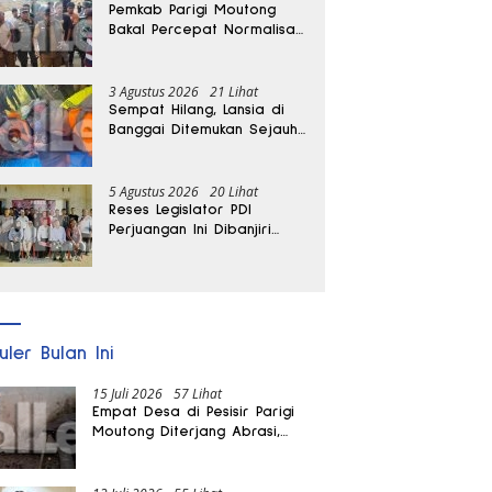
Pemkab Parigi Moutong
Bakal Percepat Normalisasi
Jalan dan Sungai
Pascabanjir di Desa Air
Panas
3 Agustus 2026
21 Lihat
Sempat Hilang, Lansia di
Banggai Ditemukan Sejauh
1 Kilometer
5 Agustus 2026
20 Lihat
Reses Legislator PDI
Perjuangan Ini Dibanjiri
Aspirasi, Petani Kasimbar
Minta Irigasi dan Alsintan
uler Bulan Ini
15 Juli 2026
57 Lihat
Empat Desa di Pesisir Parigi
Moutong Diterjang Abrasi,
Puluhan KK dan Dua Rumah
Rusak