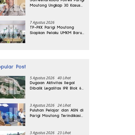
Moutong Ungkap 30 Kasus
Narkoba, Ratusan Gram
Sabu Disita
7 Agustus 2026
TP-PKK Parigi Moutong
Siapkan Pelaku UMKM Baru
Lewat Pelatihan Ecoprint
Bomba Saga
opular Post
5 Agustus 2026
40 Lihat
Dugaan Aktivitas Ilegal
Dibalik Legalitas IPR Blok 6
Kayuboko di Parigi
Moutong
3 Agustus 2026
24 Lihat
Puluhan Pelajar dan ASN di
Parigi Moutong Terindikasi
Positif Narkoba
3 Agustus 2026
23 Lihat