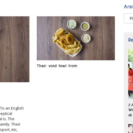
Ars
Arsi
R
Their void fowl from
8 
. To an English
Wa
keptical
di
 is. The
mily. Their
sport, etc,