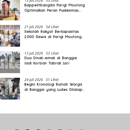
13 Juli 2026
55 Lihat
Bappelitbangda Parigi Moutong
Optimalkan Peran Puskesmas,
Layanan Mobil Jenazah Gratis
Harus Dirasakan Masyarakat
21 Juli 2026
54 Lihat
Sekolah Rakyat Berkapasitas
2.000 Siswa di Parigi Moutong
Dibangun Oktober 2026
13 Juli 2026
53 Lihat
Dua Emak-emak di Banggai
Jadi Korban Tabrak Lari
24 Juli 2026
51 Lihat
Begini Kronologi Rumah Warga
di Banggai yang Ludes Dilalap
Api