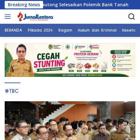
Langsung
PRD Parigi Moutong Selesaikan Polemik Bank Tanah
Breaking News
P
ke
konten
BERANDA
Pilkada 2024
Ragam
Hukum dan Kriminal
Kesehat
#TBC