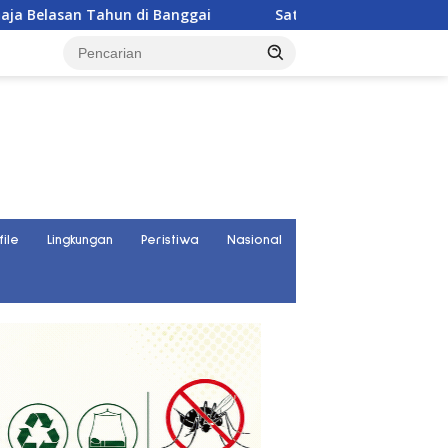
Tahun di Banggai
Satresnarkoba Polres Parigi Moutong
file
Lingkungan
Peristiwa
Nasional