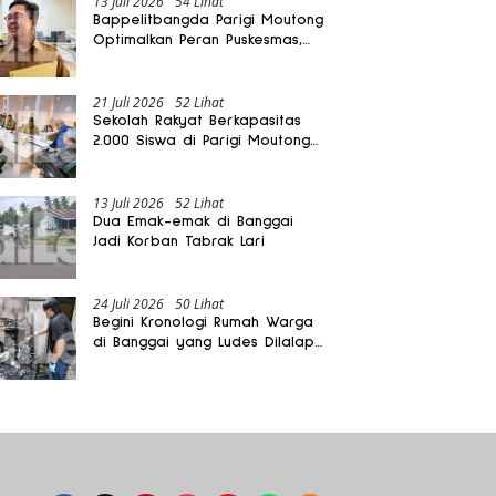
13 Juli 2026
54 Lihat
Bappelitbangda Parigi Moutong
Optimalkan Peran Puskesmas,
Layanan Mobil Jenazah Gratis
Harus Dirasakan Masyarakat
21 Juli 2026
52 Lihat
Sekolah Rakyat Berkapasitas
2.000 Siswa di Parigi Moutong
Dibangun Oktober 2026
13 Juli 2026
52 Lihat
Dua Emak-emak di Banggai
Jadi Korban Tabrak Lari
24 Juli 2026
50 Lihat
Begini Kronologi Rumah Warga
di Banggai yang Ludes Dilalap
Api