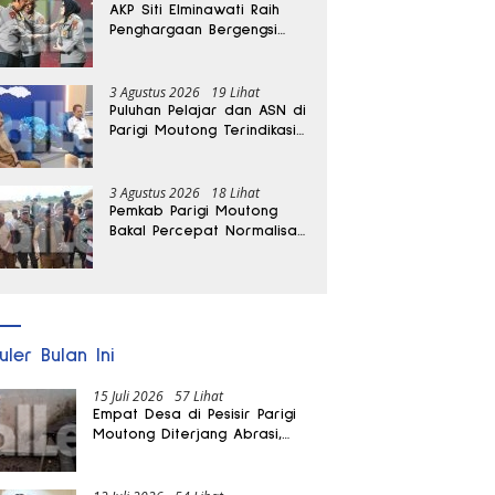
AKP Siti Elminawati Raih
Penghargaan Bergengsi
Hoegeng Awards 2026
3 Agustus 2026
19 Lihat
Puluhan Pelajar dan ASN di
Parigi Moutong Terindikasi
Positif Narkoba
3 Agustus 2026
18 Lihat
Pemkab Parigi Moutong
Bakal Percepat Normalisasi
Jalan dan Sungai
Pascabanjir di Desa Air
Panas
uler Bulan Ini
15 Juli 2026
57 Lihat
Empat Desa di Pesisir Parigi
Moutong Diterjang Abrasi,
Puluhan KK dan Dua Rumah
Rusak