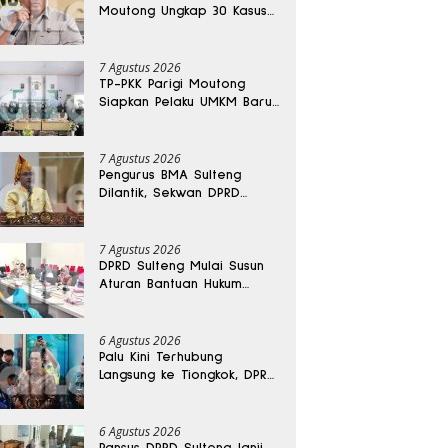
Moutong Ungkap 30 Kasus
Narkoba, Ratusan Gram
Sabu Disita
7 Agustus 2026
TP-PKK Parigi Moutong
Siapkan Pelaku UMKM Baru
Lewat Pelatihan Ecoprint
Bomba Saga
7 Agustus 2026
Pengurus BMA Sulteng
Dilantik, Sekwan DPRD
Dapat Amanah Strategis
7 Agustus 2026
DPRD Sulteng Mulai Susun
Aturan Bantuan Hukum
Gratis untuk Masyarakat
6 Agustus 2026
Palu Kini Terhubung
Langsung ke Tiongkok, DPRD
Sulteng Sebut Investasi
Bakal Mengalir
6 Agustus 2026
Pansus DPRD Sulteng Janji