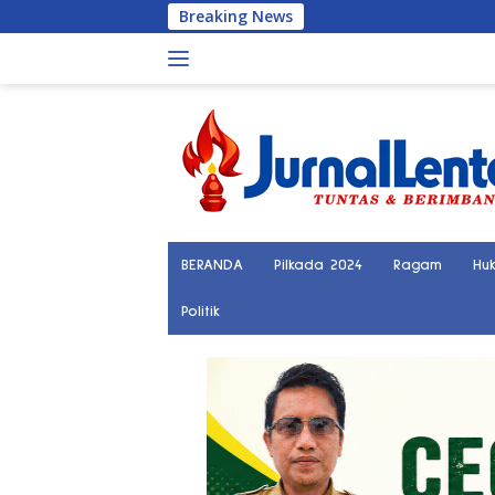
Langsung
Breaking News
Pol
ke
konten
BERANDA
Pilkada 2024
Ragam
Hu
Politik