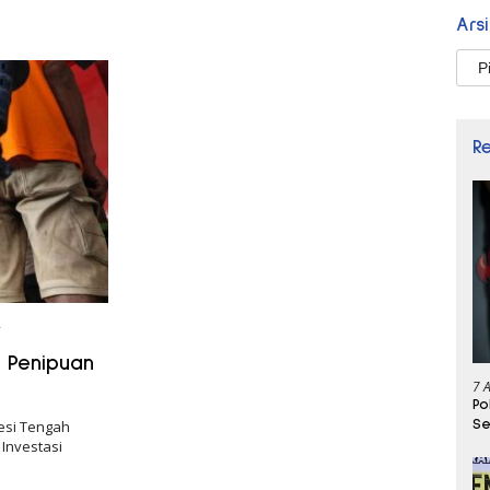
Ars
Arsi
R
5
u Penipuan
7 
Po
Se
esi Tengah
 Investasi