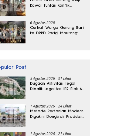
Kawal Tuntas Konflik
Agraria di Tolitoli
6 Agustus 2026
Curhat Warga Gunung Sari
ke DPRD Parigi Moutong:
Banjir Tak Kunjung Usai,
Jalan Pun Rusak
opular Post
5 Agustus 2026
31 Lihat
Dugaan Aktivitas Ilegal
Dibalik Legalitas IPR Blok 6
Kayuboko di Parigi
Moutong
1 Agustus 2026
24 Lihat
Metode Pertanian Modern
Diyakini Dongkrak Produksi
Padi Parigi Moutong hingga
Dua Kali Lipat
1 Agustus 2026
21 Lihat