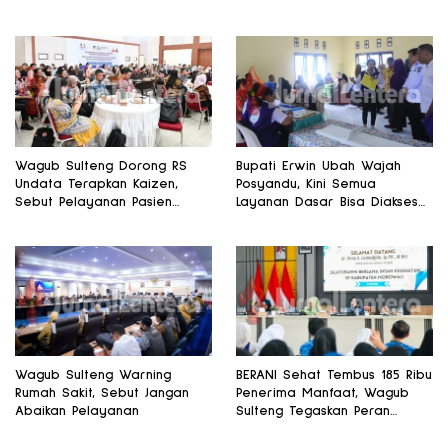
Memicu Kematian Ibu Bersalin
Wagub Sulteng Dorong RS
Bupati Erwin Ubah Wajah
Undata Terapkan Kaizen,
Posyandu, Kini Semua
Sebut Pelayanan Pasien
Layanan Dasar Bisa Diakses
Harus Terus Membaik
di Satu Tempat
Wagub Sulteng Warning
BERANI Sehat Tembus 185 Ribu
Rumah Sakit, Sebut Jangan
Penerima Manfaat, Wagub
Abaikan Pelayanan
Sulteng Tegaskan Peran
Strategis Tenaga Kesehatan