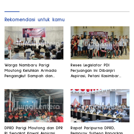
Rekomendasi untuk kamu
Warga Nambaru Parigi
Reses Legislator PDI
Moutong Keluhkan Armada
Perjuangan Ini Dibanjiri
Pengangkut Sampah dan
Aspirasi, Petani Kasimbar
Jalan Kantong Produksi di
Minta Irigasi dan Alsintan
Reses Legislator PKS
DPRD Parigi Moutong dan DPR
Rapat Paripurna DPRD,
RI Sepakat Kawal Aspirasi
Pemprov Sulteng Paparkan