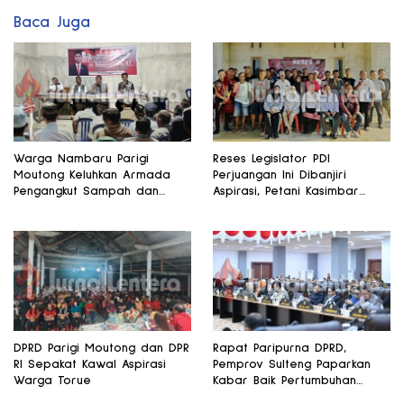
Baca Juga
Warga Nambaru Parigi
Reses Legislator PDI
Moutong Keluhkan Armada
Perjuangan Ini Dibanjiri
Pengangkut Sampah dan
Aspirasi, Petani Kasimbar
Jalan Kantong Produksi di
Minta Irigasi dan Alsintan
Reses Legislator PKS
DPRD Parigi Moutong dan DPR
Rapat Paripurna DPRD,
RI Sepakat Kawal Aspirasi
Pemprov Sulteng Paparkan
Warga Torue
Kabar Baik Pertumbuhan
Ekonomi Daerah