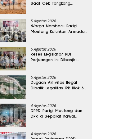
Saat Cek Tongkang,
Ditemukan Tewas di
Kedalaman 15 Meter
5 Agustus 2026
Warga Nambaru Parigi
Moutong Keluhkan Armada
Pengangkut Sampah dan
Jalan Kantong Produksi di
Reses Legislator PKS
5 Agustus 2026
Reses Legislator PDI
Perjuangan Ini Dibanjiri
Aspirasi, Petani Kasimbar
Minta Irigasi dan Alsintan
5 Agustus 2026
Dugaan Aktivitas Ilegal
Dibalik Legalitas IPR Blok 6
Kayuboko di Parigi
Moutong
4 Agustus 2026
DPRD Parigi Moutong dan
DPR RI Sepakat Kawal
Aspirasi Warga Torue
4 Agustus 2026
Rapat Paripurna DPRD,