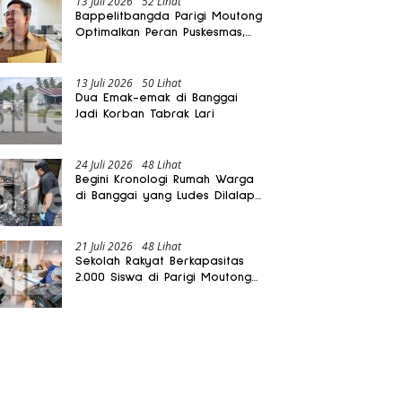
13 Juli 2026
52 Lihat
Bappelitbangda Parigi Moutong
Optimalkan Peran Puskesmas,
Layanan Mobil Jenazah Gratis
Harus Dirasakan Masyarakat
13 Juli 2026
50 Lihat
Dua Emak-emak di Banggai
Jadi Korban Tabrak Lari
24 Juli 2026
48 Lihat
Begini Kronologi Rumah Warga
di Banggai yang Ludes Dilalap
Api
21 Juli 2026
48 Lihat
Sekolah Rakyat Berkapasitas
2.000 Siswa di Parigi Moutong
Dibangun Oktober 2026