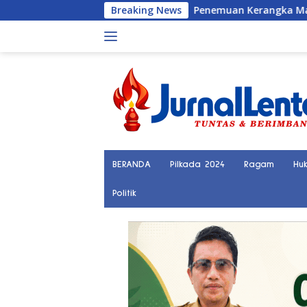
Langsung
Penemuan Kerangka Manusia Bikin Gegerkan Warg
Breaking News
ke
konten
BERANDA
Pilkada 2024
Ragam
Hu
Politik