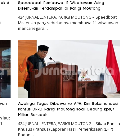
lok 6
Speedboat Pembawa 11 Wisatawan Asing
Ditemukan Terdampar di Parigi Moutong
n
424 JURNAL LENTERA, PARIGI MOUTONG – Speedboat
t
Mister Un yang sebelumnya membawa 11 wisatawan
mancanegara…
awan
Awalnya Tegas Dibawa ke APH, Kini Rekomendasi
Pansus DPRD Parigi Moutong soal Gedung Rp8,7
Miliar Berubah
 laut
1
424 JURNAL LENTERA, PARIGI MOUTONG – Sikap Panitia
Khusus (Pansus) Laporan Hasil Pemeriksaan (LHP)
Badan…