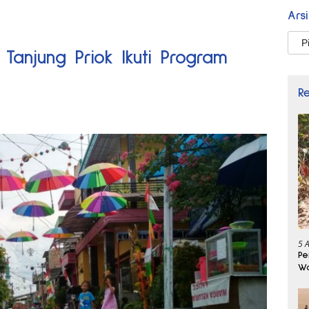
Ars
Arsi
Tanjung Priok Ikuti Program
R
5 
Pe
Wa
Se