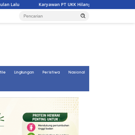
n PT UKK Hilang Saat Cek Tongkang, Ditemukan Tewas di Keda
file
Lingkungan
Peristiwa
Nasional