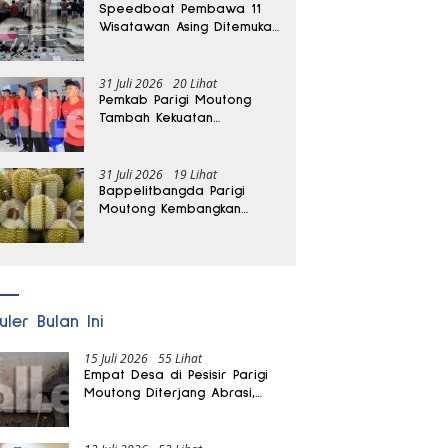
Speedboat Pembawa 11
Wisatawan Asing Ditemukan
Terdampar di Parigi
Moutong
31 Juli 2026
20 Lihat
Pemkab Parigi Moutong
Tambah Kekuatan
Penanganan Darurat, 23
REDKAR Resmi Dibentuk
31 Juli 2026
19 Lihat
Bappelitbangda Parigi
Moutong Kembangkan
Pupuk Khusus untuk
Selamatkan Kebun Durian
uler Bulan Ini
15 Juli 2026
55 Lihat
Empat Desa di Pesisir Parigi
Moutong Diterjang Abrasi,
Puluhan KK dan Dua Rumah
Rusak