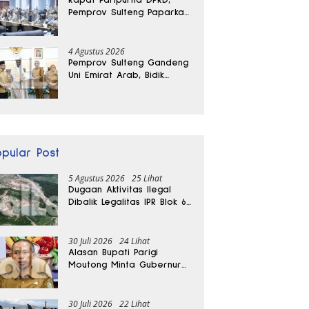
Pemprov Sulteng Paparkan
Kabar Baik Pertumbuhan
Ekonomi Daerah
4 Agustus 2026
Pemprov Sulteng Gandeng
Uni Emirat Arab, Bidik
Investasi hingga Rumah
Sakit Internasional
opular Post
5 Agustus 2026
25 Lihat
Dugaan Aktivitas Ilegal
Dibalik Legalitas IPR Blok 6
Kayuboko di Parigi
Moutong
30 Juli 2026
24 Lihat
Alasan Bupati Parigi
Moutong Minta Gubernur
Hentikan Sementara
Tambang Kayuboko
30 Juli 2026
22 Lihat