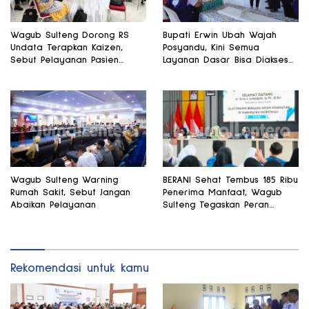
Wagub Sulteng Dorong RS
Bupati Erwin Ubah Wajah
Undata Terapkan Kaizen,
Posyandu, Kini Semua
Sebut Pelayanan Pasien
Layanan Dasar Bisa Diakses
Harus Terus Membaik
di Satu Tempat
Wagub Sulteng Warning
BERANI Sehat Tembus 185 Ribu
Rumah Sakit, Sebut Jangan
Penerima Manfaat, Wagub
Abaikan Pelayanan
Sulteng Tegaskan Peran
Strategis Tenaga Kesehatan
Rekomendasi untuk kamu