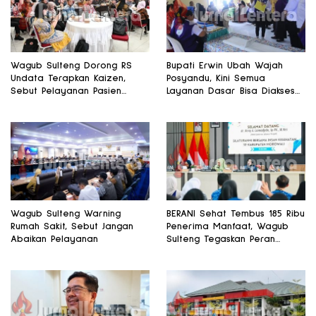
Wagub Sulteng Dorong RS
Bupati Erwin Ubah Wajah
Undata Terapkan Kaizen,
Posyandu, Kini Semua
Sebut Pelayanan Pasien
Layanan Dasar Bisa Diakses
Harus Terus Membaik
di Satu Tempat
Wagub Sulteng Warning
BERANI Sehat Tembus 185 Ribu
Rumah Sakit, Sebut Jangan
Penerima Manfaat, Wagub
Abaikan Pelayanan
Sulteng Tegaskan Peran
Strategis Tenaga Kesehatan