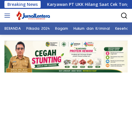
Langsung
Breaking News
Karyawan PT UKK Hilang Saat Cek Tongkang, Ditemuk
ke
konten
BERANDA
Pilkada 2024
Ragam
Hukum dan Kriminal
Kesehat