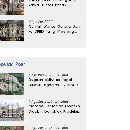
Kawal Tuntas Konflik
Agraria di Tolitoli
6 Agustus 2026
Curhat Warga Gunung Sari
ke DPRD Parigi Moutong:
Banjir Tak Kunjung Usai,
Jalan Pun Rusak
opular Post
5 Agustus 2026
31 Lihat
Dugaan Aktivitas Ilegal
Dibalik Legalitas IPR Blok 6
Kayuboko di Parigi
Moutong
1 Agustus 2026
24 Lihat
Metode Pertanian Modern
Diyakini Dongkrak Produksi
Padi Parigi Moutong hingga
Dua Kali Lipat
1 Agustus 2026
21 Lihat