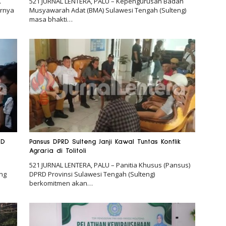
K
521 JURNAL LENTERA, PALU – Kepengurusan Badan
irnya
Musyawarah Adat (BMA) Sulawesi Tengah (Sulteng)
masa bhakti…
RD
Pansus DPRD Sulteng Janji Kawal Tuntas Konflik
Agraria di Tolitoli
521 JURNAL LENTERA, PALU – Panitia Khusus (Pansus)
ung
DPRD Provinsi Sulawesi Tengah (Sulteng)
berkomitmen akan…