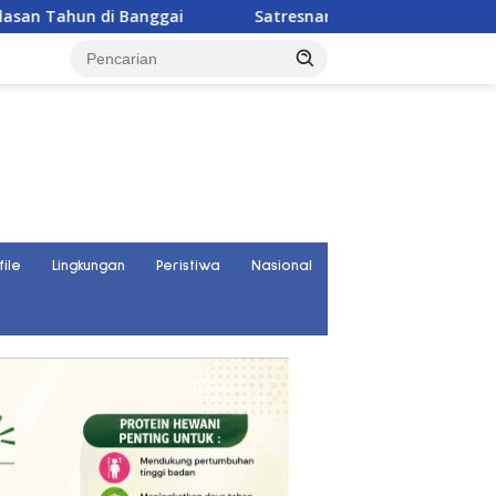
ai
Satresnarkoba Polres Parigi Moutong Ungkap 30 Kas
file
Lingkungan
Peristiwa
Nasional