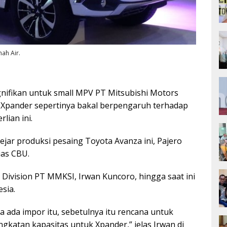
nah Air.
nifikan untuk small MPV PT Mitsubishi Motors
 Xpander sepertinya bakal berpengaruh terhadap
lian ini.
jar produksi pesaing Toyota Avanza ini, Pajero
ias CBU.
 Division PT MMKSI, Irwan Kuncoro, hingga saat ini
sia.
a ada impor itu, sebetulnya itu rencana untuk
ngkatan kapasitas untuk Xpander,” jelas Irwan di