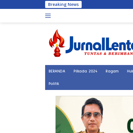
Langsung
Breaking News
Polisi Tangkap Ter
ke
konten
BERANDA
Pilkada 2024
Ragam
Hu
Politik