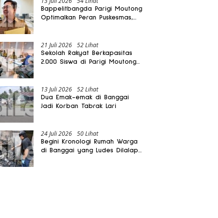
13 Juli 2026
54 Lihat
Bappelitbangda Parigi Moutong
Optimalkan Peran Puskesmas,
Layanan Mobil Jenazah Gratis
Harus Dirasakan Masyarakat
21 Juli 2026
52 Lihat
Sekolah Rakyat Berkapasitas
2.000 Siswa di Parigi Moutong
Dibangun Oktober 2026
13 Juli 2026
52 Lihat
Dua Emak-emak di Banggai
Jadi Korban Tabrak Lari
24 Juli 2026
50 Lihat
Begini Kronologi Rumah Warga
di Banggai yang Ludes Dilalap
Api