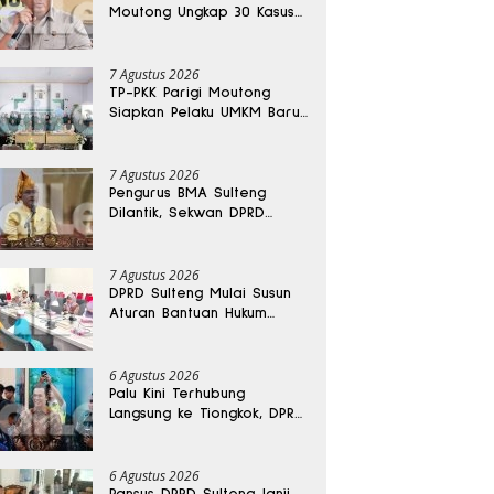
Moutong Ungkap 30 Kasus
Narkoba, Ratusan Gram
Sabu Disita
7 Agustus 2026
TP-PKK Parigi Moutong
Siapkan Pelaku UMKM Baru
Lewat Pelatihan Ecoprint
Bomba Saga
7 Agustus 2026
Pengurus BMA Sulteng
Dilantik, Sekwan DPRD
Dapat Amanah Strategis
7 Agustus 2026
DPRD Sulteng Mulai Susun
Aturan Bantuan Hukum
Gratis untuk Masyarakat
6 Agustus 2026
Palu Kini Terhubung
Langsung ke Tiongkok, DPRD
Sulteng Sebut Investasi
Bakal Mengalir
6 Agustus 2026
Pansus DPRD Sulteng Janji