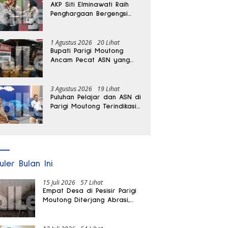
AKP Siti Elminawati Raih
Penghargaan Bergengsi
Hoegeng Awards 2026
1 Agustus 2026
20 Lihat
Bupati Parigi Moutong
Ancam Pecat ASN yang
Terlibat Penyalahgunaan
BBM Subsidi
3 Agustus 2026
19 Lihat
Puluhan Pelajar dan ASN di
Parigi Moutong Terindikasi
Positif Narkoba
uler Bulan Ini
15 Juli 2026
57 Lihat
Empat Desa di Pesisir Parigi
Moutong Diterjang Abrasi,
Puluhan KK dan Dua Rumah
Rusak