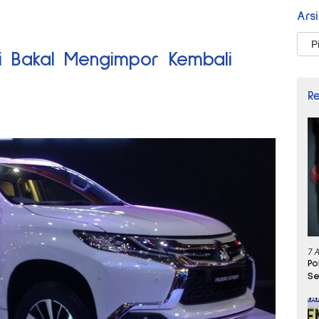
Ars
Arsi
hi Bakal Mengimpor Kembali
R
7 
Po
Se