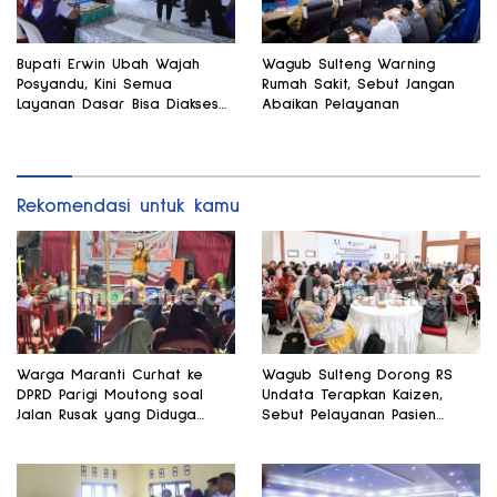
Bupati Erwin Ubah Wajah
Wagub Sulteng Warning
Posyandu, Kini Semua
Rumah Sakit, Sebut Jangan
Layanan Dasar Bisa Diakses
Abaikan Pelayanan
di Satu Tempat
Rekomendasi untuk kamu
Warga Maranti Curhat ke
Wagub Sulteng Dorong RS
DPRD Parigi Moutong soal
Undata Terapkan Kaizen,
Jalan Rusak yang Diduga
Sebut Pelayanan Pasien
Memicu Kematian Ibu Bersalin
Harus Terus Membaik