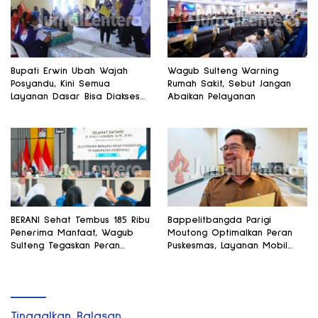
Bupati Erwin Ubah Wajah
Wagub Sulteng Warning
Posyandu, Kini Semua
Rumah Sakit, Sebut Jangan
Layanan Dasar Bisa Diakses
Abaikan Pelayanan
di Satu Tempat
BERANI Sehat Tembus 185 Ribu
Bappelitbangda Parigi
Penerima Manfaat, Wagub
Moutong Optimalkan Peran
Sulteng Tegaskan Peran
Puskesmas, Layanan Mobil
Strategis Tenaga Kesehatan
Jenazah Gratis Harus
Dirasakan Masyarakat
Tinggalkan Balasan