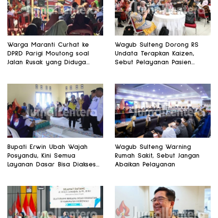
Warga Maranti Curhat ke
Wagub Sulteng Dorong RS
DPRD Parigi Moutong soal
Undata Terapkan Kaizen,
Jalan Rusak yang Diduga
Sebut Pelayanan Pasien
Memicu Kematian Ibu Bersalin
Harus Terus Membaik
Bupati Erwin Ubah Wajah
Wagub Sulteng Warning
Posyandu, Kini Semua
Rumah Sakit, Sebut Jangan
Layanan Dasar Bisa Diakses
Abaikan Pelayanan
di Satu Tempat