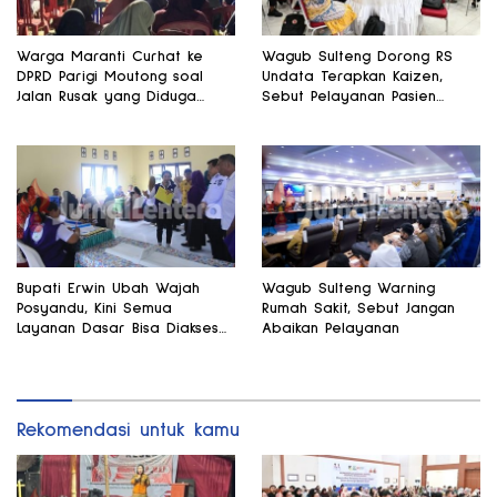
Warga Maranti Curhat ke
Wagub Sulteng Dorong RS
DPRD Parigi Moutong soal
Undata Terapkan Kaizen,
Jalan Rusak yang Diduga
Sebut Pelayanan Pasien
Memicu Kematian Ibu Bersalin
Harus Terus Membaik
Bupati Erwin Ubah Wajah
Wagub Sulteng Warning
Posyandu, Kini Semua
Rumah Sakit, Sebut Jangan
Layanan Dasar Bisa Diakses
Abaikan Pelayanan
di Satu Tempat
Rekomendasi untuk kamu