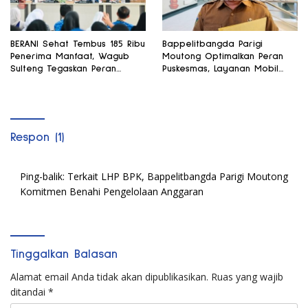
BERANI Sehat Tembus 185 Ribu
Bappelitbangda Parigi
Penerima Manfaat, Wagub
Moutong Optimalkan Peran
Sulteng Tegaskan Peran
Puskesmas, Layanan Mobil
Strategis Tenaga Kesehatan
Jenazah Gratis Harus
Dirasakan Masyarakat
Respon (1)
Ping-balik:
Terkait LHP BPK, Bappelitbangda Parigi Moutong
Komitmen Benahi Pengelolaan Anggaran
Tinggalkan Balasan
Alamat email Anda tidak akan dipublikasikan.
Ruas yang wajib
ditandai
*