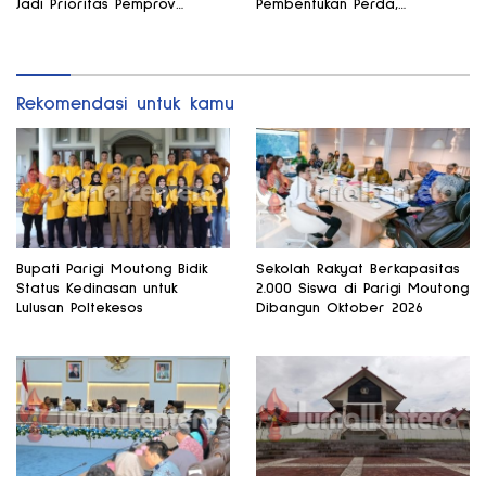
Jadi Prioritas Pemprov
Pembentukan Perda,
Sulteng
Pendidikan dan Kesehatan
Jadi Fokus Utama
Rekomendasi untuk kamu
Bupati Parigi Moutong Bidik
Sekolah Rakyat Berkapasitas
Status Kedinasan untuk
2.000 Siswa di Parigi Moutong
Lulusan Poltekesos
Dibangun Oktober 2026