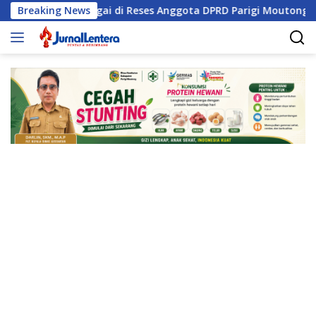
Langsung
isasi Sungai di Reses Anggota DPRD Parigi Moutong
Breaking News
Pe
ke
konten