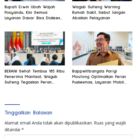
Bupati Erwin Ubah Wajah
Wagub Sulteng Warning
Posyandu, Kini Semua
Rumah Sakit, Sebut Jangan
Layanan Dasar Bisa Diakses
Abaikan Pelayanan
di Satu Tempat
BERANI Sehat Tembus 185 Ribu
Bappelitbangda Parigi
Penerima Manfaat, Wagub
Moutong Optimalkan Peran
Sulteng Tegaskan Peran
Puskesmas, Layanan Mobil
Strategis Tenaga Kesehatan
Jenazah Gratis Harus
Dirasakan Masyarakat
Tinggalkan Balasan
Alamat email Anda tidak akan dipublikasikan.
Ruas yang wajib
ditandai
*