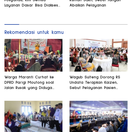
Layanan Dasar Bisa Diakses
Abaikan Pelayanan
di Satu Tempat
Rekomendasi untuk kamu
Warga Maranti Curhat ke
Wagub Sulteng Dorong RS
DPRD Parigi Moutong soal
Undata Terapkan Kaizen,
Jalan Rusak yang Diduga
Sebut Pelayanan Pasien
Memicu Kematian Ibu Bersalin
Harus Terus Membaik