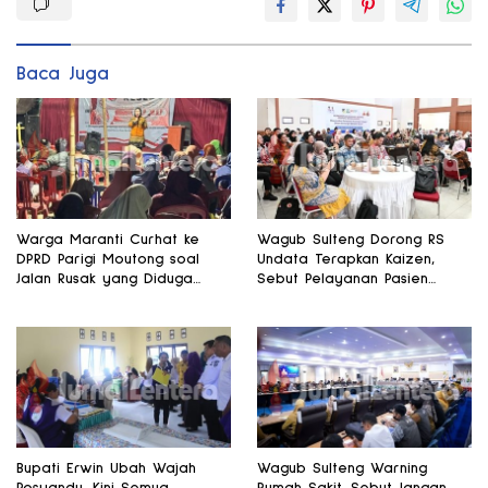
Baca Juga
Warga Maranti Curhat ke
Wagub Sulteng Dorong RS
DPRD Parigi Moutong soal
Undata Terapkan Kaizen,
Jalan Rusak yang Diduga
Sebut Pelayanan Pasien
Memicu Kematian Ibu Bersalin
Harus Terus Membaik
Bupati Erwin Ubah Wajah
Wagub Sulteng Warning
Posyandu, Kini Semua
Rumah Sakit, Sebut Jangan