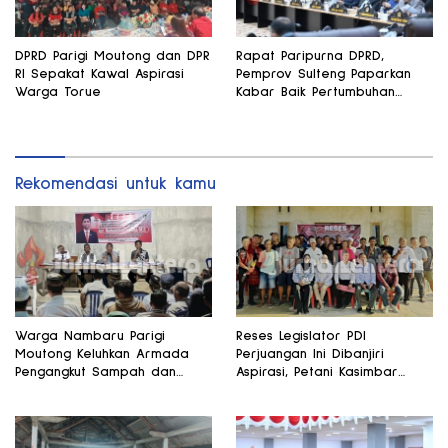
DPRD Parigi Moutong dan DPR
Rapat Paripurna DPRD,
RI Sepakat Kawal Aspirasi
Pemprov Sulteng Paparkan
Warga Torue
Kabar Baik Pertumbuhan
Ekonomi Daerah
Rekomendasi untuk kamu
Warga Nambaru Parigi
Reses Legislator PDI
Moutong Keluhkan Armada
Perjuangan Ini Dibanjiri
Pengangkut Sampah dan
Aspirasi, Petani Kasimbar
Jalan Kantong Produksi di
Minta Irigasi dan Alsintan
Reses Legislator PKS