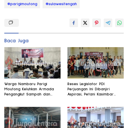
#parigimoutong
#sulawesitengah
Baca Juga
Warga Nambaru Parigi
Reses Legislator PDI
Moutong Keluhkan Armada
Perjuangan Ini Dibanjiri
Pengangkut Sampah dan
Aspirasi, Petani Kasimbar
Jalan Kantong Produksi di
Minta Irigasi dan Alsintan
Reses Legislator PKS