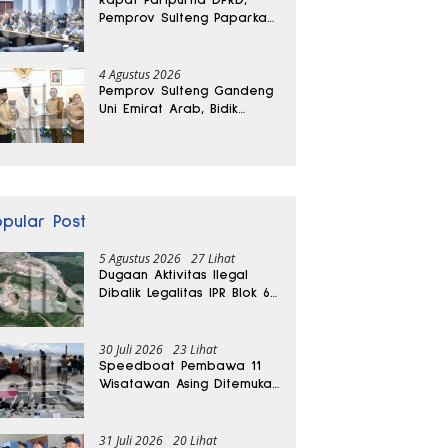
Pemprov Sulteng Paparkan
Kabar Baik Pertumbuhan
Ekonomi Daerah
4 Agustus 2026
Pemprov Sulteng Gandeng
Uni Emirat Arab, Bidik
Investasi hingga Rumah
Sakit Internasional
opular Post
5 Agustus 2026
27 Lihat
Dugaan Aktivitas Ilegal
Dibalik Legalitas IPR Blok 6
Kayuboko di Parigi
Moutong
30 Juli 2026
23 Lihat
Speedboat Pembawa 11
Wisatawan Asing Ditemukan
Terdampar di Parigi
Moutong
31 Juli 2026
20 Lihat