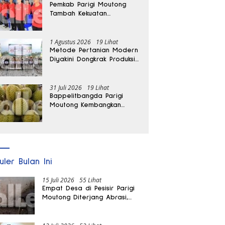
Pemkab Parigi Moutong
Tambah Kekuatan
Penanganan Darurat, 23
REDKAR Resmi Dibentuk
1 Agustus 2026
19 Lihat
Metode Pertanian Modern
Diyakini Dongkrak Produksi
Padi Parigi Moutong hingga
Dua Kali Lipat
31 Juli 2026
19 Lihat
Bappelitbangda Parigi
Moutong Kembangkan
Pupuk Khusus untuk
Selamatkan Kebun Durian
uler Bulan Ini
15 Juli 2026
55 Lihat
Empat Desa di Pesisir Parigi
Moutong Diterjang Abrasi,
Puluhan KK dan Dua Rumah
Rusak