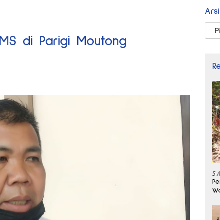
Ars
Arsi
 MS di Parigi Moutong
R
5 
Pe
Wa
Se