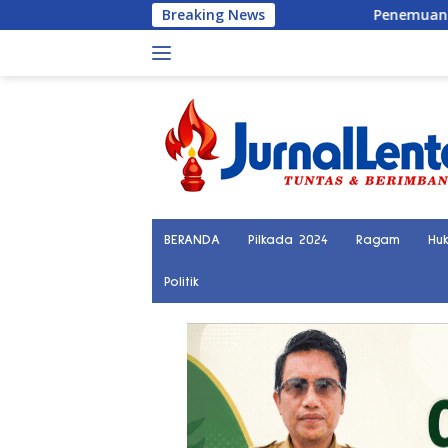
Langsung
Breaking News
Penemuan Kerangka Manusia Bikin 
ke
konten
BERANDA
Pilkada 2024
Ragam
Hu
Politik