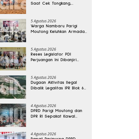
Saat Cek Tongkang,
Ditemukan Tewas di
Kedalaman 15 Meter
5 Agustus 2026
Warga Nambaru Parigi
Moutong Keluhkan Armada
Pengangkut Sampah dan
Jalan Kantong Produksi di
Reses Legislator PKS
5 Agustus 2026
Reses Legislator PDI
Perjuangan Ini Dibanjiri
Aspirasi, Petani Kasimbar
Minta Irigasi dan Alsintan
5 Agustus 2026
Dugaan Aktivitas Ilegal
Dibalik Legalitas IPR Blok 6
Kayuboko di Parigi
Moutong
4 Agustus 2026
DPRD Parigi Moutong dan
DPR RI Sepakat Kawal
Aspirasi Warga Torue
4 Agustus 2026
Rapat Paripurna DPRD,