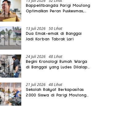
13 Juli 2026
52 Lihat
Bappelitbangda Parigi Moutong
Optimalkan Peran Puskesmas,
Layanan Mobil Jenazah Gratis
Harus Dirasakan Masyarakat
13 Juli 2026
50 Lihat
Dua Emak-emak di Banggai
Jadi Korban Tabrak Lari
24 Juli 2026
48 Lihat
Begini Kronologi Rumah Warga
di Banggai yang Ludes Dilalap
Api
21 Juli 2026
48 Lihat
Sekolah Rakyat Berkapasitas
2.000 Siswa di Parigi Moutong
Dibangun Oktober 2026