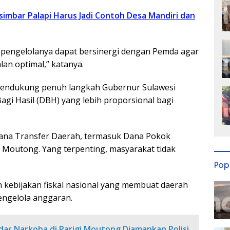
simbar Palapi Harus Jadi Contoh Desa Mandiri dan
pengelolanya dapat bersinergi dengan Pemda agar
an optimal,” katanya.
mendukung penuh langkah Gubernur Sulawesi
i Hasil (DBH) yang lebih proporsional bagi
Dana Transfer Daerah, termasuk Dana Pokok
igi Moutong. Yang terpenting, masyarakat tidak
Pop
kebijakan fiskal nasional yang membuat daerah
mengelola anggaran.
ar Narkoba di Parigi Moutong Diamankan Polisi