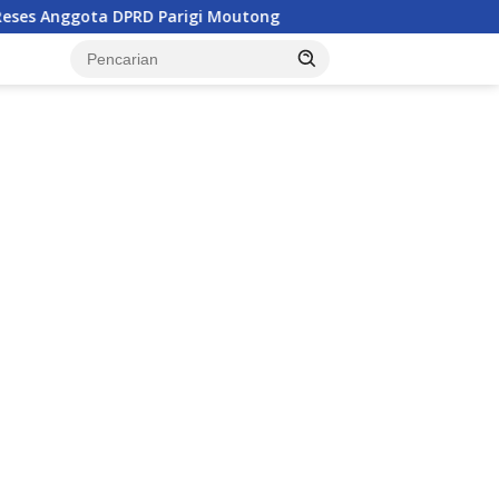
 Parigi Moutong
Penghulu di Parigi Moutong Diminta Ak