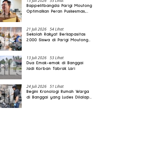
13 Juli 2026
55 Lihat
Bappelitbangda Parigi Moutong
Optimalkan Peran Puskesmas,
Layanan Mobil Jenazah Gratis
Harus Dirasakan Masyarakat
21 Juli 2026
54 Lihat
Sekolah Rakyat Berkapasitas
2.000 Siswa di Parigi Moutong
Dibangun Oktober 2026
13 Juli 2026
53 Lihat
Dua Emak-emak di Banggai
Jadi Korban Tabrak Lari
24 Juli 2026
51 Lihat
Begini Kronologi Rumah Warga
di Banggai yang Ludes Dilalap
Api