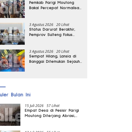
Pemkab Parigi Moutong
Bakal Percepat Normalisasi
Jalan dan Sungai
Pascabanjir di Desa Air
Panas
3 Agustus 2026
20 Lihat
Status Darurat Berakhir,
Pemprov Sulteng Fokus
Percepat Pemulihan
Pascagempa Sigi
3 Agustus 2026
20 Lihat
Sempat Hilang, Lansia di
Banggai Ditemukan Sejauh
1 Kilometer
uler Bulan Ini
15 Juli 2026
57 Lihat
Empat Desa di Pesisir Parigi
Moutong Diterjang Abrasi,
Puluhan KK dan Dua Rumah
Rusak