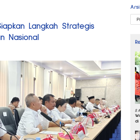
Ars
Arsi
iapkan Langkah Strategis
an Nasional
R
8 
Wa
di