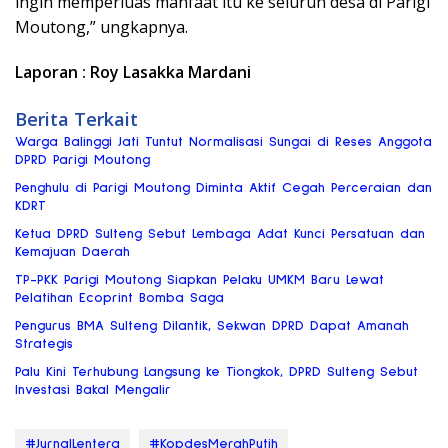
ingin memperluas manfaat itu ke seluruh desa di Parigi
Moutong,” ungkapnya.
Laporan : Roy Lasakka Mardani
Berita Terkait
Warga Balinggi Jati Tuntut Normalisasi Sungai di Reses Anggota
DPRD Parigi Moutong
Penghulu di Parigi Moutong Diminta Aktif Cegah Perceraian dan
KDRT
Ketua DPRD Sulteng Sebut Lembaga Adat Kunci Persatuan dan
Kemajuan Daerah
TP-PKK Parigi Moutong Siapkan Pelaku UMKM Baru Lewat
Pelatihan Ecoprint Bomba Saga
Pengurus BMA Sulteng Dilantik, Sekwan DPRD Dapat Amanah
Strategis
Palu Kini Terhubung Langsung ke Tiongkok, DPRD Sulteng Sebut
Investasi Bakal Mengalir
#JurnalLentera
#KopdesMerahPutih