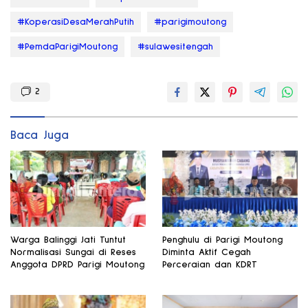
#KoperasiDesaMerahPutih
#parigimoutong
#PemdaParigiMoutong
#sulawesitengah
2
Baca Juga
Warga Balinggi Jati Tuntut
Penghulu di Parigi Moutong
Normalisasi Sungai di Reses
Diminta Aktif Cegah
Anggota DPRD Parigi Moutong
Perceraian dan KDRT