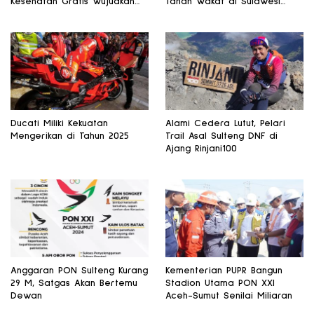
Kesehatan Gratis Wujudkan
Tanah Wakaf di Sulawesi
Pariwisata Sehat
Selatan dan Gorontalo
Ducati Miliki Kekuatan
Alami Cedera Lutut, Pelari
Mengerikan di Tahun 2025
Trail Asal Sulteng DNF di
Ajang Rinjani100
Anggaran PON Sulteng Kurang
Kementerian PUPR Bangun
29 M, Satgas Akan Bertemu
Stadion Utama PON XXI
Dewan
Aceh-Sumut Senilai Miliaran