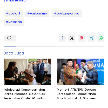
Senilai Miliaran
#covid19
#koniparimo
#porkabparimo
#vaksinasi
Baca Juga
Kolaborasi Kemenpar dan
Menteri ATR/BPN Dorong
Dinkes Manado Gelar Cek
Percepatan Pendaftaran
Kesehatan Gratis Wujudkan
Tanah Wakaf di Sulawesi
Pariwisata Sehat
Selatan dan Gorontalo