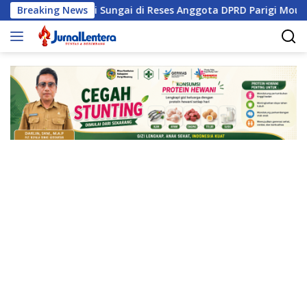
Langsung
ormalisasi Sungai di Reses Anggota DPRD Parigi Moutong
Breaking News
ke
konten