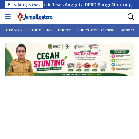
Langsung
si Sungai di Reses Anggota DPRD Parigi Moutong
Breaking News
Penghu
ke
konten
BERANDA
Pilkada 2024
Ragam
Hukum dan Kriminal
Kesehat