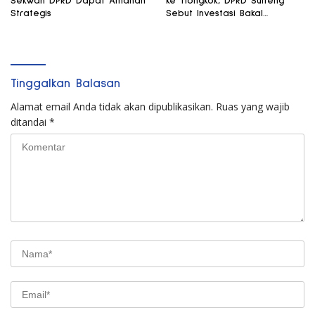
Sekwan DPRD Dapat Amanah
ke Tiongkok, DPRD Sulteng
Strategis
Sebut Investasi Bakal
Mengalir
Tinggalkan Balasan
Alamat email Anda tidak akan dipublikasikan.
Ruas yang wajib
ditandai
*