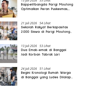
13 Juli 2026
55 Lihat
Bappelitbangda Parigi Moutong
Optimalkan Peran Puskesmas,
Layanan Mobil Jenazah Gratis
Harus Dirasakan Masyarakat
21 Juli 2026
54 Lihat
Sekolah Rakyat Berkapasitas
2.000 Siswa di Parigi Moutong
Dibangun Oktober 2026
13 Juli 2026
53 Lihat
Dua Emak-emak di Banggai
Jadi Korban Tabrak Lari
24 Juli 2026
51 Lihat
Begini Kronologi Rumah Warga
di Banggai yang Ludes Dilalap
Api