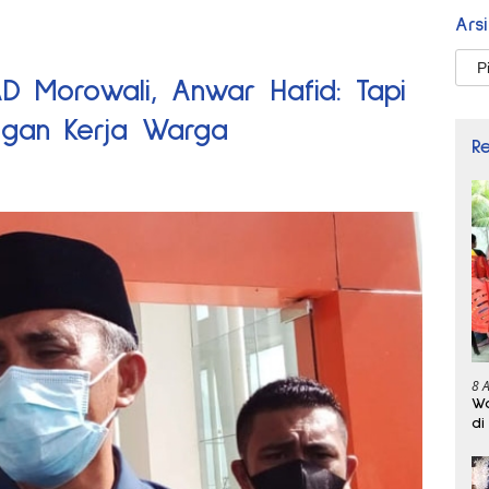
Ars
Arsi
D Morowali, Anwar Hafid: Tapi
ngan Kerja Warga
R
8 
Wa
di