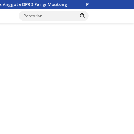
gi Moutong
Penghulu di Parigi Moutong Diminta Aktif 