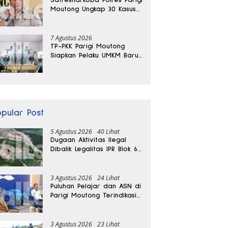
Moutong Ungkap 30 Kasus
Narkoba, Ratusan Gram
Sabu Disita
7 Agustus 2026
TP-PKK Parigi Moutong
Siapkan Pelaku UMKM Baru
Lewat Pelatihan Ecoprint
Bomba Saga
opular Post
5 Agustus 2026
40 Lihat
Dugaan Aktivitas Ilegal
Dibalik Legalitas IPR Blok 6
Kayuboko di Parigi
Moutong
3 Agustus 2026
24 Lihat
Puluhan Pelajar dan ASN di
Parigi Moutong Terindikasi
Positif Narkoba
3 Agustus 2026
23 Lihat