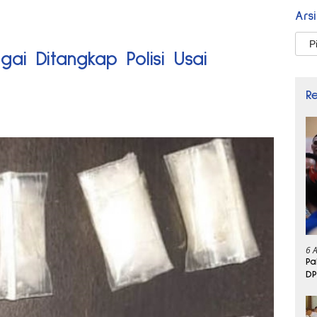
Ars
Arsi
i Ditangkap Polisi Usai
R
6 
Pa
DP