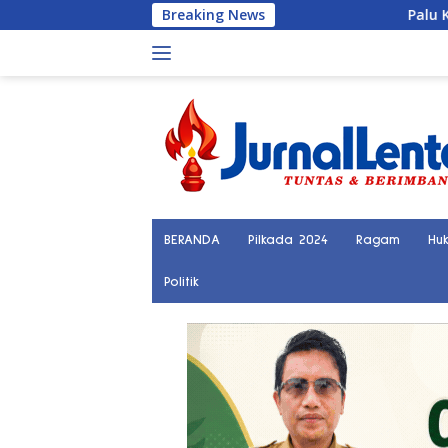
Langsung
Breaking News
Palu Kini Terhubung Langsun
ke
konten
BERANDA
Pilkada 2024
Ragam
Hu
Politik