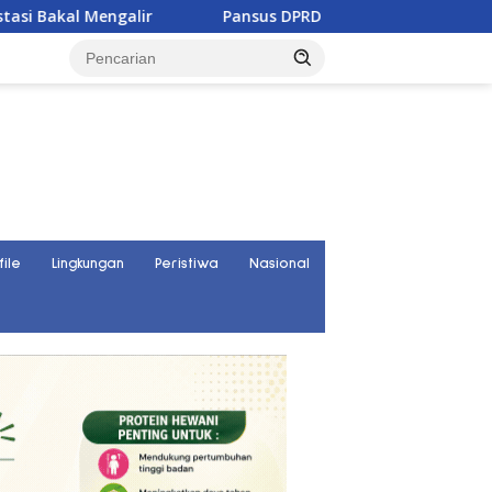
Pansus DPRD Sulteng Janji Kawal Tuntas Konflik Agraria di 
file
Lingkungan
Peristiwa
Nasional