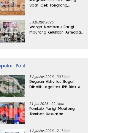
Saat Cek Tongkang,
Ditemukan Tewas di
Kedalaman 15 Meter
5 Agustus 2026
Warga Nambaru Parigi
Moutong Keluhkan Armada
Pengangkut Sampah dan
Jalan Kantong Produksi di
Reses Legislator PKS
opular Post
5 Agustus 2026
30 Lihat
Dugaan Aktivitas Ilegal
Dibalik Legalitas IPR Blok 6
Kayuboko di Parigi
Moutong
31 Juli 2026
22 Lihat
Pemkab Parigi Moutong
Tambah Kekuatan
Penanganan Darurat, 23
REDKAR Resmi Dibentuk
1 Agustus 2026
21 Lihat