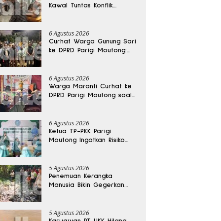
Kawal Tuntas Konflik
Agraria di Tolitoli
6 Agustus 2026
Curhat Warga Gunung Sari
ke DPRD Parigi Moutong:
Banjir Tak Kunjung Usai,
Jalan Pun Rusak
6 Agustus 2026
Warga Maranti Curhat ke
DPRD Parigi Moutong soal
Jalan Rusak yang Diduga
Memicu Kematian Ibu
Bersalin
6 Agustus 2026
Ketua TP-PKK Parigi
Moutong Ingatkan Risiko
Penyalahgunaan Dana
Hibah
5 Agustus 2026
Penemuan Kerangka
Manusia Bikin Gegerkan
Warga Banggai, Diduga
Orang Hilang Sebulan Lalu
5 Agustus 2026
Karyawan PT UKK Hilang