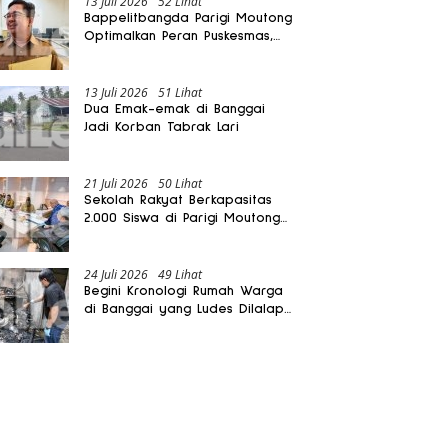
13 Juli 2026
52 Lihat
Bappelitbangda Parigi Moutong
Optimalkan Peran Puskesmas,
Layanan Mobil Jenazah Gratis
Harus Dirasakan Masyarakat
13 Juli 2026
51 Lihat
Dua Emak-emak di Banggai
Jadi Korban Tabrak Lari
21 Juli 2026
50 Lihat
Sekolah Rakyat Berkapasitas
2.000 Siswa di Parigi Moutong
Dibangun Oktober 2026
24 Juli 2026
49 Lihat
Begini Kronologi Rumah Warga
di Banggai yang Ludes Dilalap
Api