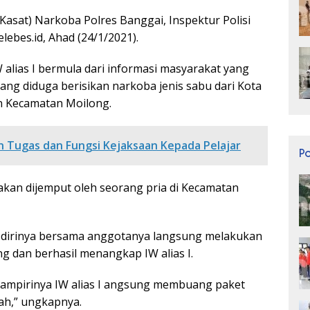
asat) Narkoba Polres Banggai, Inspektur Polisi
ebes.id, Ahad (24/1/2021).
ias I bermula dari informasi masyarakat yang
ng diduga berisikan narkoba jenis sabu dari Kota
an Kecamatan Moilong.
n Tugas dan Fungsi Kejaksaan Kepada Pelajar
P
 akan dijemput oleh seorang pria di Kecamatan
ia, dirinya bersama anggotanya langsung melakukan
 dan berhasil menangkap IW alias I.
hampirinya IW alias I angsung membuang paket
nah,” ungkapnya.