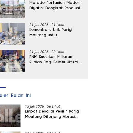
Metode Pertanian Modern
Diyakini Dongkrak Produksi
Padi Parigi Moutong hingga
Dua Kali Lipat
31 Juli 2026
21 Lihat
Kementrans Lirik Parigi
Moutong untuk
Pengembangan Investasi
31 Juli 2026
20 Lihat
PNM Kucurkan Miliaran
Rupiah Bagi Pelaku UMKM di
Parigi Moutong
uler Bulan Ini
15 Juli 2026
56 Lihat
Empat Desa di Pesisir Parigi
Moutong Diterjang Abrasi,
Puluhan KK dan Dua Rumah
Rusak