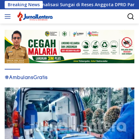
Langsung
ti Tuntut Normalisasi Sungai di Reses Anggota DPRD Parigi Mo
Breaking News
ke
konten
#AmbulansGratis