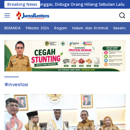
Langsung
n Warga Banggai, Diduga Orang Hilang Sebulan Lalu
Breaking News
ke
konten
BERANDA
Pilkada 2024
Ragam
Hukum dan Kriminal
Kesehat
#investasi