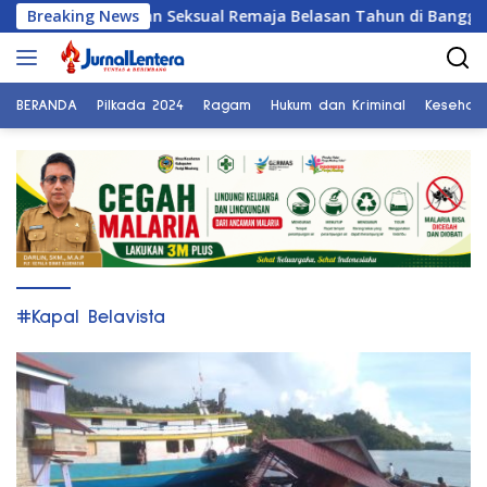
Langsung
elaku Pelecehan Seksual Remaja Belasan Tahun di Banggai
Breaking News
ke
konten
BERANDA
Pilkada 2024
Ragam
Hukum dan Kriminal
Kesehat
#Kapal Belavista