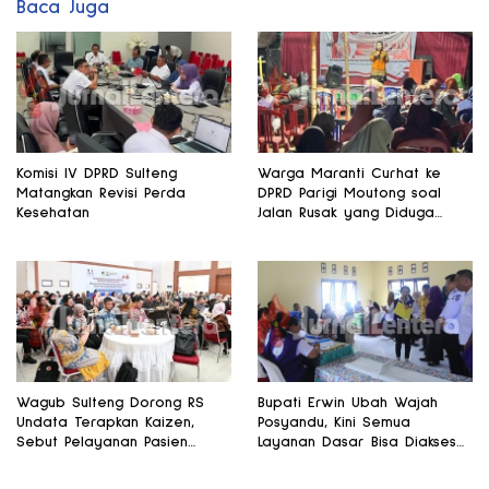
Baca Juga
Komisi IV DPRD Sulteng
Warga Maranti Curhat ke
Matangkan Revisi Perda
DPRD Parigi Moutong soal
Kesehatan
Jalan Rusak yang Diduga
Memicu Kematian Ibu Bersalin
Wagub Sulteng Dorong RS
Bupati Erwin Ubah Wajah
Undata Terapkan Kaizen,
Posyandu, Kini Semua
Sebut Pelayanan Pasien
Layanan Dasar Bisa Diakses
Harus Terus Membaik
di Satu Tempat