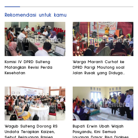
Rekomendasi untuk kamu
Komisi IV DPRD Sulteng
Warga Maranti Curhat ke
Matangkan Revisi Perda
DPRD Parigi Moutong soal
Kesehatan
Jalan Rusak yang Diduga
Memicu Kematian Ibu Bersalin
Wagub Sulteng Dorong RS
Bupati Erwin Ubah Wajah
Undata Terapkan Kaizen,
Posyandu, Kini Semua
Sebut Pelayanan Pasien
Layanan Dasar Bisa Diakses