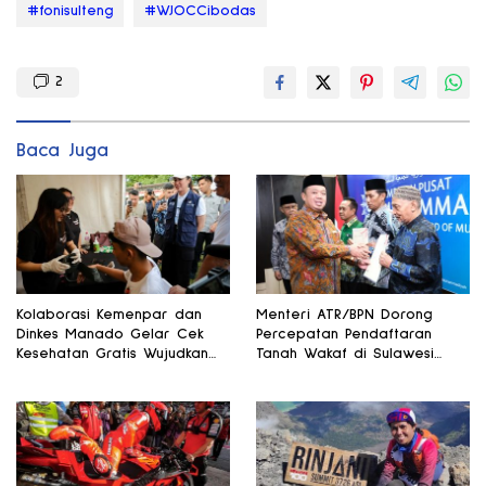
#fonisulteng
#WJOCCibodas
2
Baca Juga
Kolaborasi Kemenpar dan
Menteri ATR/BPN Dorong
Dinkes Manado Gelar Cek
Percepatan Pendaftaran
Kesehatan Gratis Wujudkan
Tanah Wakaf di Sulawesi
Pariwisata Sehat
Selatan dan Gorontalo