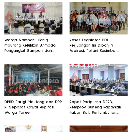
Warga Nambaru Parigi
Reses Legislator PDI
Moutong Keluhkan Armada
Perjuangan Ini Dibanjiri
Pengangkut Sampah dan
Aspirasi, Petani Kasimbar
Jalan Kantong Produksi di
Minta Irigasi dan Alsintan
Reses Legislator PKS
DPRD Parigi Moutong dan DPR
Rapat Paripurna DPRD,
RI Sepakat Kawal Aspirasi
Pemprov Sulteng Paparkan
Warga Torue
Kabar Baik Pertumbuhan
Ekonomi Daerah