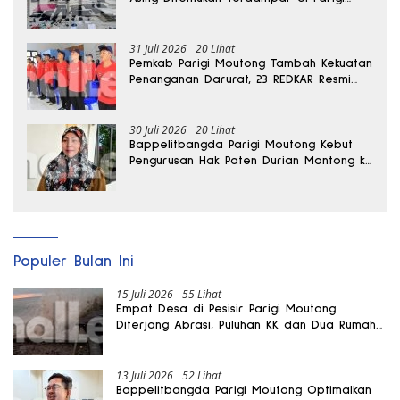
Moutong
31 Juli 2026
20 Lihat
Pemkab Parigi Moutong Tambah Kekuatan
Penanganan Darurat, 23 REDKAR Resmi
Dibentuk
30 Juli 2026
20 Lihat
Bappelitbangda Parigi Moutong Kebut
Pengurusan Hak Paten Durian Montong ke
Kementerian
Populer Bulan Ini
15 Juli 2026
55 Lihat
Empat Desa di Pesisir Parigi Moutong
Diterjang Abrasi, Puluhan KK dan Dua Rumah
Rusak
13 Juli 2026
52 Lihat
Bappelitbangda Parigi Moutong Optimalkan