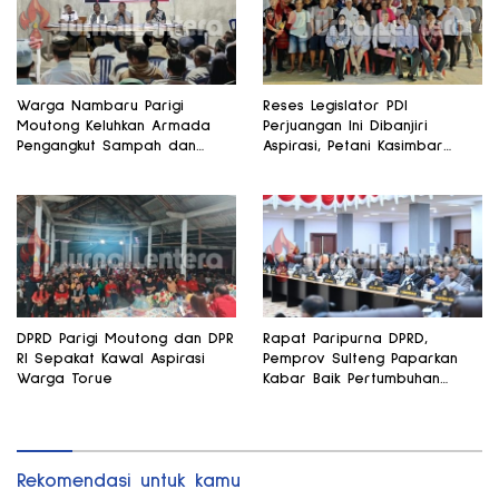
Warga Nambaru Parigi
Reses Legislator PDI
Moutong Keluhkan Armada
Perjuangan Ini Dibanjiri
Pengangkut Sampah dan
Aspirasi, Petani Kasimbar
Jalan Kantong Produksi di
Minta Irigasi dan Alsintan
Reses Legislator PKS
DPRD Parigi Moutong dan DPR
Rapat Paripurna DPRD,
RI Sepakat Kawal Aspirasi
Pemprov Sulteng Paparkan
Warga Torue
Kabar Baik Pertumbuhan
Ekonomi Daerah
Rekomendasi untuk kamu