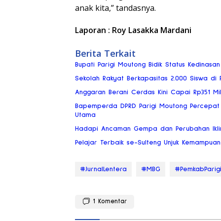
anak kita,” tandasnya.
Laporan : Roy Lasakka Mardani
Berita Terkait
Bupati Parigi Moutong Bidik Status Kedinasan
Sekolah Rakyat Berkapasitas 2.000 Siswa di
Anggaran Berani Cerdas Kini Capai Rp351 Mili
Bapemperda DPRD Parigi Moutong Percepat P
Utama
Hadapi Ancaman Gempa dan Perubahan Iklim
Pelajar Terbaik se-Sulteng Unjuk Kemampuan
#JurnalLentera
#MBG
#PemkabParig
1
Komentar