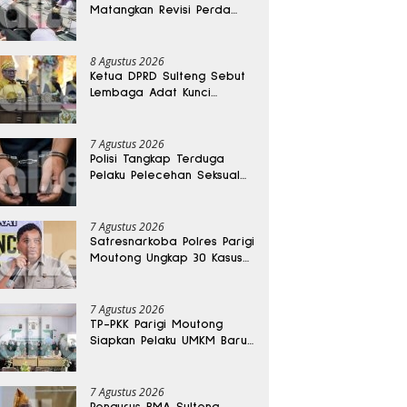
Matangkan Revisi Perda
Kesehatan
8 Agustus 2026
Ketua DPRD Sulteng Sebut
Lembaga Adat Kunci
Persatuan dan Kemajuan
Daerah
7 Agustus 2026
Polisi Tangkap Terduga
Pelaku Pelecehan Seksual
Remaja Belasan Tahun di
Banggai
7 Agustus 2026
Satresnarkoba Polres Parigi
Moutong Ungkap 30 Kasus
Narkoba, Ratusan Gram
Sabu Disita
7 Agustus 2026
TP-PKK Parigi Moutong
Siapkan Pelaku UMKM Baru
Lewat Pelatihan Ecoprint
Bomba Saga
7 Agustus 2026
Pengurus BMA Sulteng