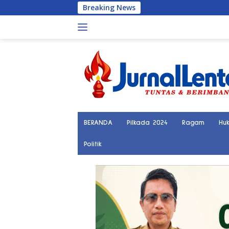
Langsung
Breaking News
Remaja B
ke
konten
BERANDA
Pilkada 2024
Ragam
Hu
Politik