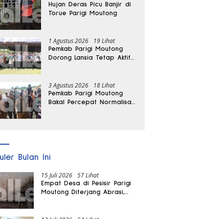
Hujan Deras Picu Banjir di
Torue Parigi Moutong
1 Agustus 2026
19 Lihat
Pemkab Parigi Moutong
Dorong Lansia Tetap Aktif
dan Produktif
3 Agustus 2026
18 Lihat
Pemkab Parigi Moutong
Bakal Percepat Normalisasi
Jalan dan Sungai
Pascabanjir di Desa Air
Panas
uler Bulan Ini
15 Juli 2026
57 Lihat
Empat Desa di Pesisir Parigi
Moutong Diterjang Abrasi,
Puluhan KK dan Dua Rumah
Rusak