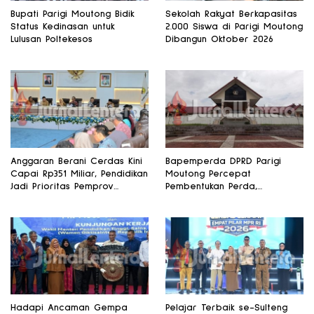
Bupati Parigi Moutong Bidik
Sekolah Rakyat Berkapasitas
Status Kedinasan untuk
2.000 Siswa di Parigi Moutong
Lulusan Poltekesos
Dibangun Oktober 2026
Anggaran Berani Cerdas Kini
Bapemperda DPRD Parigi
Capai Rp351 Miliar, Pendidikan
Moutong Percepat
Jadi Prioritas Pemprov
Pembentukan Perda,
Sulteng
Pendidikan dan Kesehatan
Jadi Fokus Utama
Hadapi Ancaman Gempa
Pelajar Terbaik se-Sulteng