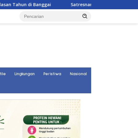
i
Satresnarkoba Polres Parigi Moutong Ungkap 30 Kasu
file
Lingkungan
Peristiwa
Nasional