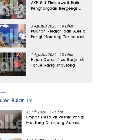
AKP Siti Elminawati Raih
Penghargaan Bergengsi
Hoegeng Awards 2026
3 Agustus 2026
18 Lihat
Puluhan Pelajar dan ASN di
Parigi Moutong Terindikasi
Positif Narkoba
1 Agustus 2026
18 Lihat
Hujan Deras Picu Banjir di
Torue Parigi Moutong
uler Bulan Ini
15 Juli 2026
57 Lihat
Empat Desa di Pesisir Parigi
Moutong Diterjang Abrasi,
Puluhan KK dan Dua Rumah
Rusak