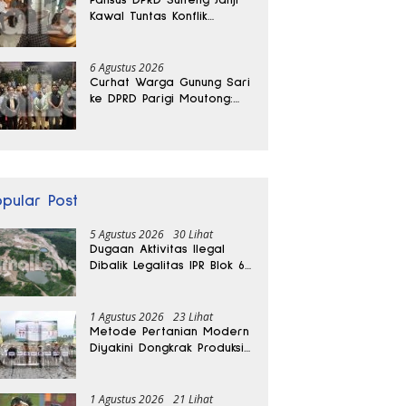
Kawal Tuntas Konflik
Agraria di Tolitoli
6 Agustus 2026
Curhat Warga Gunung Sari
ke DPRD Parigi Moutong:
Banjir Tak Kunjung Usai,
Jalan Pun Rusak
opular Post
5 Agustus 2026
30 Lihat
Dugaan Aktivitas Ilegal
Dibalik Legalitas IPR Blok 6
Kayuboko di Parigi
Moutong
1 Agustus 2026
23 Lihat
Metode Pertanian Modern
Diyakini Dongkrak Produksi
Padi Parigi Moutong hingga
Dua Kali Lipat
1 Agustus 2026
21 Lihat