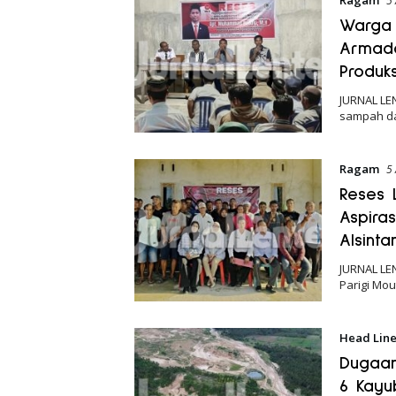
5
Warga 
Armada
Produks
JURNAL LE
sampah da
Ragam
5
Reses L
Aspiras
Alsinta
JURNAL LE
Parigi Mou
Head Lin
Dugaan 
6 Kayu