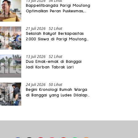
13 Juli 2026
54 Lihat
Bappelitbangda Parigi Moutong
Optimalkan Peran Puskesmas,
Layanan Mobil Jenazah Gratis
Harus Dirasakan Masyarakat
21 Juli 2026
52 Lihat
Sekolah Rakyat Berkapasitas
2.000 Siswa di Parigi Moutong
Dibangun Oktober 2026
13 Juli 2026
52 Lihat
Dua Emak-emak di Banggai
Jadi Korban Tabrak Lari
24 Juli 2026
50 Lihat
Begini Kronologi Rumah Warga
di Banggai yang Ludes Dilalap
Api