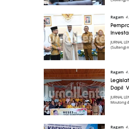
Ragam
4
Pempro
Investa
JURNAL LE
(Sulteng) 
Ragam
4
Legisla
Dapil 
JURNAL LE
Moutong da
Ragam
4