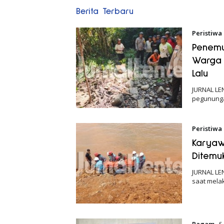
Jurnal
Berita Terbaru
Lentera
Peristiwa
Penemu
Warga 
Lalu
JURNAL LE
pegununga
Peristiwa
Karyaw
Ditemu
JURNAL LE
saat mela
Ragam