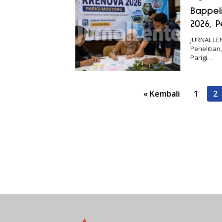
Bappel
2026, 
JURNAL LE
Penelitia
Parigi…
Paginasi
« Kembali
1
2
pos