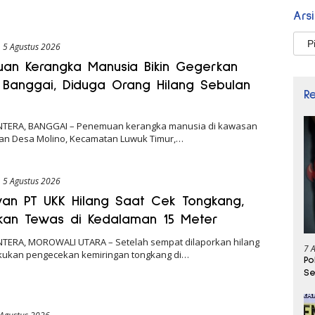
Ars
Arsi
5 Agustus 2026
an Kerangka Manusia Bikin Gegerkan
Banggai, Diduga Orang Hilang Sebulan
R
NTERA, BANGGAI – Penemuan kerangka manusia di kawasan
n Desa Molino, Kecamatan Luwuk Timur,…
5 Agustus 2026
an PT UKK Hilang Saat Cek Tongkang,
kan Tewas di Kedalaman 15 Meter
NTERA, MOROWALI UTARA – Setelah sempat dilaporkan hilang
7 
kukan pengecekan kemiringan tongkang di…
Po
Se