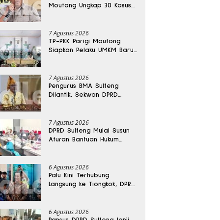
Moutong Ungkap 30 Kasus
Narkoba, Ratusan Gram
Sabu Disita
7 Agustus 2026
TP-PKK Parigi Moutong
Siapkan Pelaku UMKM Baru
Lewat Pelatihan Ecoprint
Bomba Saga
7 Agustus 2026
Pengurus BMA Sulteng
Dilantik, Sekwan DPRD
Dapat Amanah Strategis
7 Agustus 2026
DPRD Sulteng Mulai Susun
Aturan Bantuan Hukum
Gratis untuk Masyarakat
6 Agustus 2026
Palu Kini Terhubung
Langsung ke Tiongkok, DPRD
Sulteng Sebut Investasi
Bakal Mengalir
6 Agustus 2026
Pansus DPRD Sulteng Janji