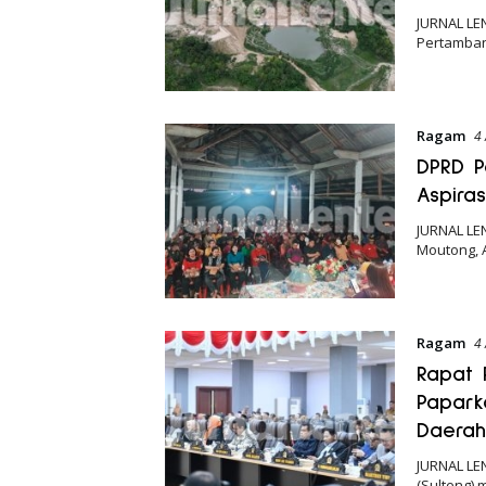
JURNAL LE
Pertamban
Ragam
4
DPRD P
Aspira
JURNAL LE
Moutong, 
Ragam
4
Rapat 
Papark
Daerah
JURNAL LE
(Sulteng)