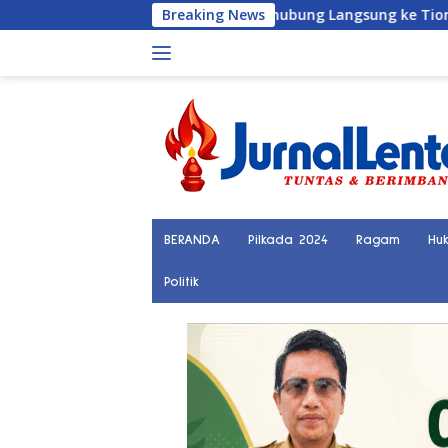
Langsung
Palu Kini Terhubung Langsung ke Tiongkok, DPRD Sulteng Sebu
Breaking News
ke
konten
BERANDA
Pilkada 2024
Ragam
Hu
Politik