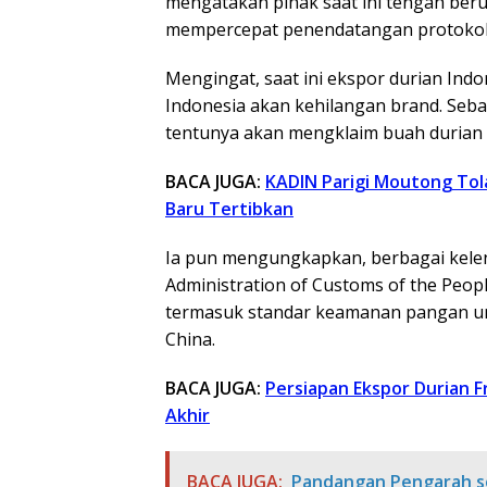
mengatakan pihak saat ini tengah ber
mempercepat penendatangan protokol e
Mengingat, saat ini ekspor durian In
Indonesia akan kehilangan brand. Seba
tentunya akan mengklaim buah durian t
BACA JUGA:
KADIN Parigi Moutong Tol
Baru Tertibkan
Ia pun mengungkapkan, berbagai kele
Administration of Customs of the Peopl
termasuk standar keamanan pangan un
China.
BACA JUGA:
Persiapan Ekspor Durian 
Akhir
BACA JUGA:
Pandangan Pengarah so