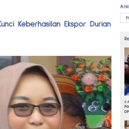
Ars
Arsi
Kunci Keberhasilan Ekspor Durian
R
6 
Pa
DP