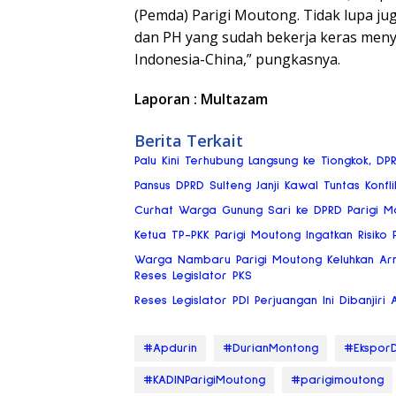
(Pemda) Parigi Moutong. Tidak lupa ju
dan PH yang sudah bekerja keras men
Indonesia-China,” pungkasnya.
Laporan : Multazam
Berita Terkait
Palu Kini Terhubung Langsung ke Tiongkok, DP
Pansus DPRD Sulteng Janji Kawal Tuntas Konflik
Curhat Warga Gunung Sari ke DPRD Parigi Mou
Ketua TP-PKK Parigi Moutong Ingatkan Risik
Warga Nambaru Parigi Moutong Keluhkan Ar
Reses Legislator PKS
Reses Legislator PDI Perjuangan Ini Dibanjiri 
#Apdurin
#DurianMontong
#EksporD
#KADINParigiMoutong
#parigimoutong