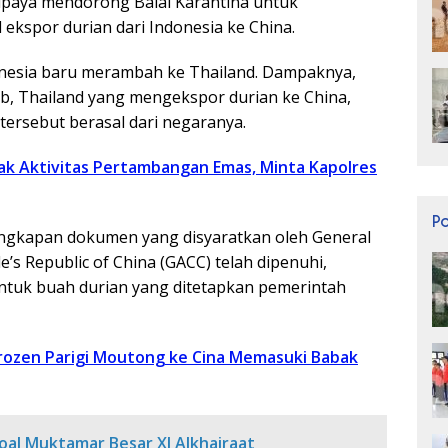
upaya mendorong Balai Karantina untuk
kspor durian dari Indonesia ke China.
donesia baru merambah ke Thailand. Dampaknya,
b, Thailand yang mengekspor durian ke China,
ersebut berasal dari negaranya.
ak Aktivitas Pertambangan Emas, Minta Kapolres
P
ngkapan dokumen yang disyaratkan oleh General
e’s Republic of China (GACC) telah dipenuhi,
tuk buah durian yang ditetapkan pemerintah
Frozen Parigi Moutong ke Cina Memasuki Babak
al Muktamar Besar XI Alkhairaat