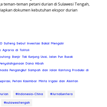
ga teman-teman petani durian di Sulawesi Tengah,
yiapkan dokumen kebutuhan ekspor durian
RD Sulteng Sebut Investasi Bakal Mengalir
 Agraria di Tolitoli
tong: Banjir Tak Kunjung Usai, Jalan Pun Rusak
o Penyalahgunaan Dana Hibah
mada Pengangkut Sampah dan Jalan Kantong Produksi di
Aspirasi, Petani Kasimbar Minta Irigasi dan Alsintan
urian
#Indonesia-China
#JurnalLentera
#sulawesitengah