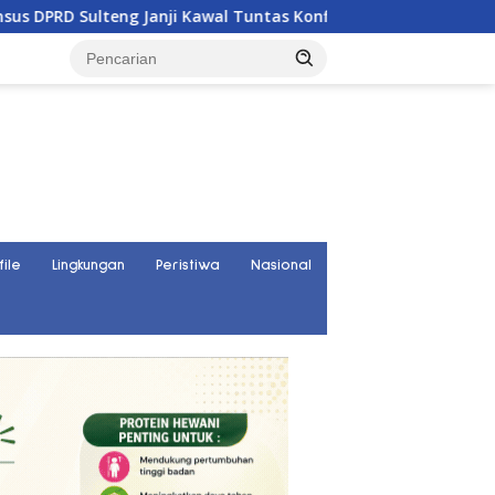
awal Tuntas Konflik Agraria di Tolitoli
Curhat Warga Gu
file
Lingkungan
Peristiwa
Nasional