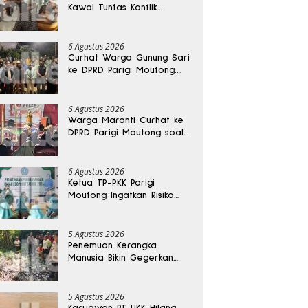
Kawal Tuntas Konflik
Agraria di Tolitoli
6 Agustus 2026
Curhat Warga Gunung Sari
ke DPRD Parigi Moutong:
Banjir Tak Kunjung Usai,
Jalan Pun Rusak
6 Agustus 2026
Warga Maranti Curhat ke
DPRD Parigi Moutong soal
Jalan Rusak yang Diduga
Memicu Kematian Ibu
Bersalin
6 Agustus 2026
Ketua TP-PKK Parigi
Moutong Ingatkan Risiko
Penyalahgunaan Dana
Hibah
5 Agustus 2026
Penemuan Kerangka
Manusia Bikin Gegerkan
Warga Banggai, Diduga
Orang Hilang Sebulan Lalu
5 Agustus 2026
Karyawan PT UKK Hilang