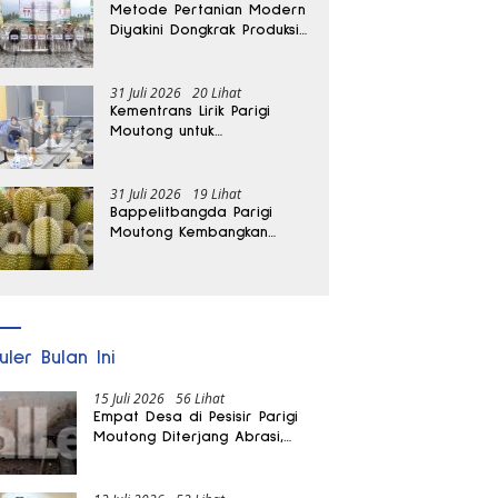
Metode Pertanian Modern
Diyakini Dongkrak Produksi
Padi Parigi Moutong hingga
Dua Kali Lipat
31 Juli 2026
20 Lihat
Kementrans Lirik Parigi
Moutong untuk
Pengembangan Investasi
31 Juli 2026
19 Lihat
Bappelitbangda Parigi
Moutong Kembangkan
Pupuk Khusus untuk
Selamatkan Kebun Durian
uler Bulan Ini
15 Juli 2026
56 Lihat
Empat Desa di Pesisir Parigi
Moutong Diterjang Abrasi,
Puluhan KK dan Dua Rumah
Rusak