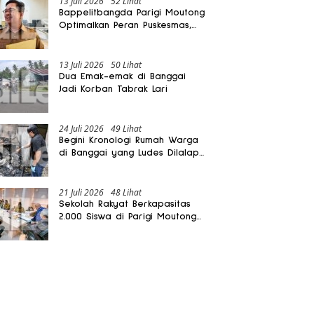
13 Juli 2026
52 Lihat
Bappelitbangda Parigi Moutong
Optimalkan Peran Puskesmas,
Layanan Mobil Jenazah Gratis
Harus Dirasakan Masyarakat
13 Juli 2026
50 Lihat
Dua Emak-emak di Banggai
Jadi Korban Tabrak Lari
24 Juli 2026
49 Lihat
Begini Kronologi Rumah Warga
di Banggai yang Ludes Dilalap
Api
21 Juli 2026
48 Lihat
Sekolah Rakyat Berkapasitas
2.000 Siswa di Parigi Moutong
Dibangun Oktober 2026