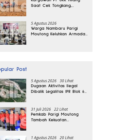
Saat Cek Tongkang,
Ditemukan Tewas di
Kedalaman 15 Meter
5 Agustus 2026
Warga Nambaru Parigi
Moutong Keluhkan Armada
Pengangkut Sampah dan
Jalan Kantong Produksi di
Reses Legislator PKS
opular Post
5 Agustus 2026
30 Lihat
Dugaan Aktivitas Ilegal
Dibalik Legalitas IPR Blok 6
Kayuboko di Parigi
Moutong
31 Juli 2026
22 Lihat
Pemkab Parigi Moutong
Tambah Kekuatan
Penanganan Darurat, 23
REDKAR Resmi Dibentuk
1 Agustus 2026
20 Lihat