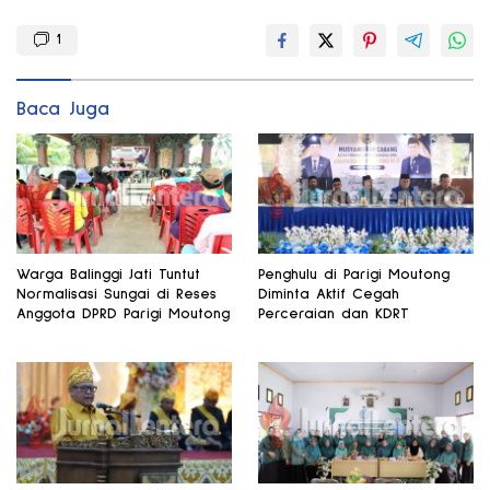
1
Baca Juga
Warga Balinggi Jati Tuntut
Penghulu di Parigi Moutong
Normalisasi Sungai di Reses
Diminta Aktif Cegah
Anggota DPRD Parigi Moutong
Perceraian dan KDRT