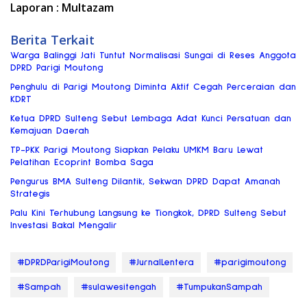
Laporan : Multazam
Berita Terkait
Warga Balinggi Jati Tuntut Normalisasi Sungai di Reses Anggota
DPRD Parigi Moutong
Penghulu di Parigi Moutong Diminta Aktif Cegah Perceraian dan
KDRT
Ketua DPRD Sulteng Sebut Lembaga Adat Kunci Persatuan dan
Kemajuan Daerah
TP-PKK Parigi Moutong Siapkan Pelaku UMKM Baru Lewat
Pelatihan Ecoprint Bomba Saga
Pengurus BMA Sulteng Dilantik, Sekwan DPRD Dapat Amanah
Strategis
Palu Kini Terhubung Langsung ke Tiongkok, DPRD Sulteng Sebut
Investasi Bakal Mengalir
#DPRDParigiMoutong
#JurnalLentera
#parigimoutong
#Sampah
#sulawesitengah
#TumpukanSampah