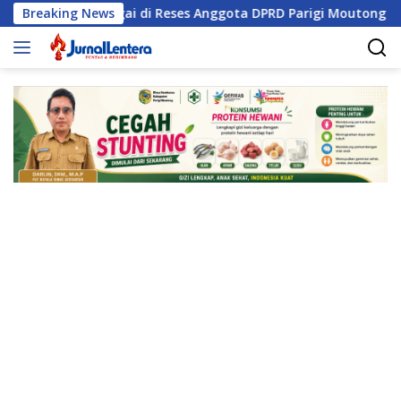
Langsung
isasi Sungai di Reses Anggota DPRD Parigi Moutong
Breaking News
Pen
ke
konten