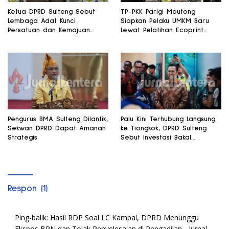
Ketua DPRD Sulteng Sebut
TP-PKK Parigi Moutong
Lembaga Adat Kunci
Siapkan Pelaku UMKM Baru
Persatuan dan Kemajuan
Lewat Pelatihan Ecoprint
Daerah
Bomba Saga
Pengurus BMA Sulteng Dilantik,
Palu Kini Terhubung Langsung
Sekwan DPRD Dapat Amanah
ke Tiongkok, DPRD Sulteng
Strategis
Sebut Investasi Bakal
Mengalir
Respon (1)
Ping-balik:
Hasil RDP Soal LC Kampal, DPRD Menunggu
Ekspos BPN dan Tolak Penyelesaian di Pengadilan - Jurnal