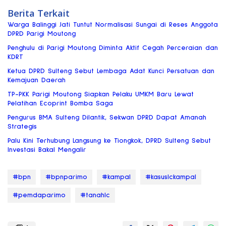
Berita Terkait
Warga Balinggi Jati Tuntut Normalisasi Sungai di Reses Anggota
DPRD Parigi Moutong
Penghulu di Parigi Moutong Diminta Aktif Cegah Perceraian dan
KDRT
Ketua DPRD Sulteng Sebut Lembaga Adat Kunci Persatuan dan
Kemajuan Daerah
TP-PKK Parigi Moutong Siapkan Pelaku UMKM Baru Lewat
Pelatihan Ecoprint Bomba Saga
Pengurus BMA Sulteng Dilantik, Sekwan DPRD Dapat Amanah
Strategis
Palu Kini Terhubung Langsung ke Tiongkok, DPRD Sulteng Sebut
Investasi Bakal Mengalir
#bpn
#bpnparimo
#kampal
#kasuslckampal
#pemdaparimo
#tanahlc