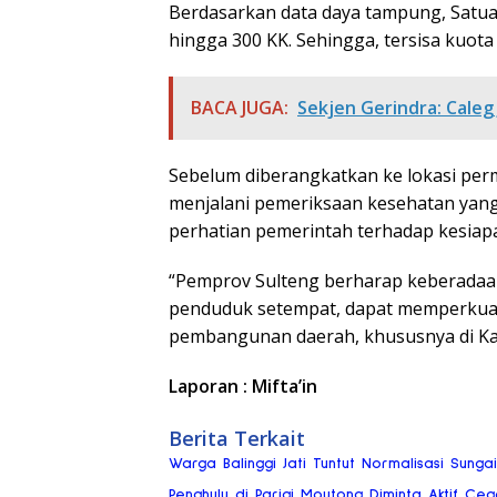
Berdasarkan data daya tampung, Sat
hingga 300 KK. Sehingga, tersisa kuot
BACA JUGA:
Sekjen Gerindra: Caleg
Sebelum diberangkatkan ke lokasi per
menjalani pemeriksaan kesehatan yang
perhatian pemerintah terhadap kesiap
“Pemprov Sulteng berharap keberadaan
penduduk setempat, dapat memperkuat
pembangunan daerah, khususnya di Ka
Laporan : Mifta’in
Berita Terkait
Warga Balinggi Jati Tuntut Normalisasi Sung
Penghulu di Parigi Moutong Diminta Aktif Ce