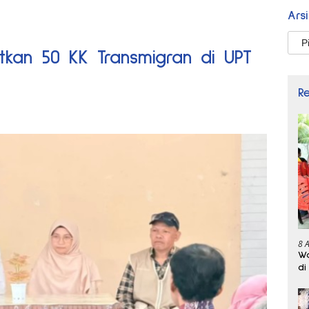
Ars
Arsi
kan 50 KK Transmigran di UPT
R
8 
Wa
di