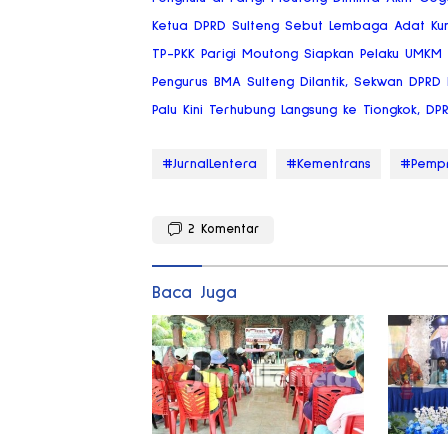
Ketua DPRD Sulteng Sebut Lembaga Adat Ku
TP-PKK Parigi Moutong Siapkan Pelaku UMKM
Pengurus BMA Sulteng Dilantik, Sekwan DPRD
Palu Kini Terhubung Langsung ke Tiongkok, DP
#JurnalLentera
#Kementrans
#Pempr
2
Komentar
Baca Juga