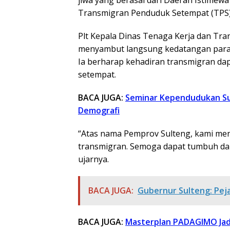
jiwa yang berasal dari Daerah Istimew
Transmigran Penduduk Setempat (TPS) 
Plt Kepala Dinas Tenaga Kerja dan Tra
menyambut langsung kedatangan para 
Ia berharap kehadiran transmigran d
setempat.
BACA JUGA:
Seminar Kependudukan Su
Demografi
“Atas nama Pemprov Sulteng, kami me
transmigran. Semoga dapat tumbuh d
ujarnya.
BACA JUGA:
Gubernur Sulteng: Pej
BACA JUGA:
Masterplan PADAGIMO Jad