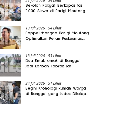
21 Juli 2026
54 Lihat
Sekolah Rakyat Berkapasitas
2.000 Siswa di Parigi Moutong
Dibangun Oktober 2026
13 Juli 2026
54 Lihat
Bappelitbangda Parigi Moutong
Optimalkan Peran Puskesmas,
Layanan Mobil Jenazah Gratis
Harus Dirasakan Masyarakat
13 Juli 2026
53 Lihat
Dua Emak-emak di Banggai
Jadi Korban Tabrak Lari
24 Juli 2026
51 Lihat
Begini Kronologi Rumah Warga
di Banggai yang Ludes Dilalap
Api