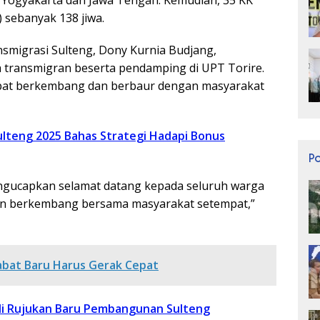
a Yogyakarta dan Jawa Tengah. Kemudian, 35 KK
sebanyak 138 jiwa.
nsmigrasi Sulteng, Dony Kurnia Budjang,
transmigran beserta pendamping di UPT Torire.
apat berkembang dan berbaur dengan masyarakat
lteng 2025 Bahas Strategi Hadapi Bonus
P
ngucapkan selamat datang kepada seluruh warga
an berkembang bersama masyarakat setempat,”
abat Baru Harus Gerak Cepat
i Rujukan Baru Pembangunan Sulteng