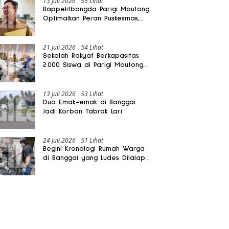
13 Juli 2026
55 Lihat
Bappelitbangda Parigi Moutong
Optimalkan Peran Puskesmas,
Layanan Mobil Jenazah Gratis
Harus Dirasakan Masyarakat
21 Juli 2026
54 Lihat
Sekolah Rakyat Berkapasitas
2.000 Siswa di Parigi Moutong
Dibangun Oktober 2026
13 Juli 2026
53 Lihat
Dua Emak-emak di Banggai
Jadi Korban Tabrak Lari
24 Juli 2026
51 Lihat
Begini Kronologi Rumah Warga
di Banggai yang Ludes Dilalap
Api