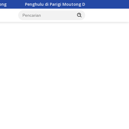
lu di Parigi Moutong Diminta Aktif Cegah Perceraian dan KDRT