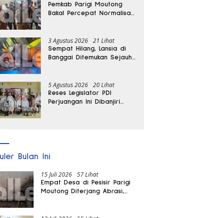
Pemkab Parigi Moutong
Bakal Percepat Normalisasi
Jalan dan Sungai
Pascabanjir di Desa Air
Panas
3 Agustus 2026
21 Lihat
Sempat Hilang, Lansia di
Banggai Ditemukan Sejauh
1 Kilometer
5 Agustus 2026
20 Lihat
Reses Legislator PDI
Perjuangan Ini Dibanjiri
Aspirasi, Petani Kasimbar
Minta Irigasi dan Alsintan
uler Bulan Ini
15 Juli 2026
57 Lihat
Empat Desa di Pesisir Parigi
Moutong Diterjang Abrasi,
Puluhan KK dan Dua Rumah
Rusak