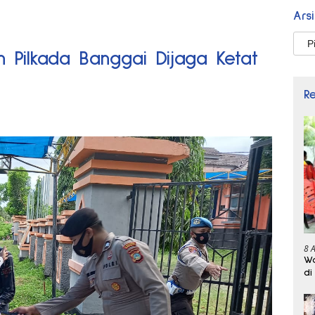
Ars
Arsi
h Pilkada Banggai Dijaga Ketat
R
8 
Wa
di