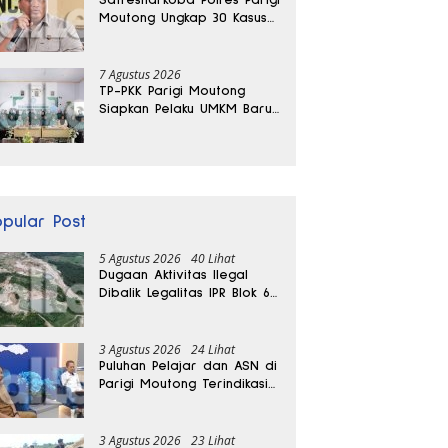
Moutong Ungkap 30 Kasus
Narkoba, Ratusan Gram
Sabu Disita
7 Agustus 2026
TP-PKK Parigi Moutong
Siapkan Pelaku UMKM Baru
Lewat Pelatihan Ecoprint
Bomba Saga
opular Post
5 Agustus 2026
40 Lihat
Dugaan Aktivitas Ilegal
Dibalik Legalitas IPR Blok 6
Kayuboko di Parigi
Moutong
3 Agustus 2026
24 Lihat
Puluhan Pelajar dan ASN di
Parigi Moutong Terindikasi
Positif Narkoba
3 Agustus 2026
23 Lihat