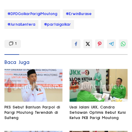
#DPDGolkarParigiMoutong
#ErwinBurase
#JurnalLentera
#partaigolkar
1
Baca Juga
PKS Sebut Bantuan Parpol di
Usai Jalani UKK, Candra
Parigi Moutong Terendah di
Setiawan Optimis Rebut Kursi
Sulteng
Ketua PKB Parigi Moutong