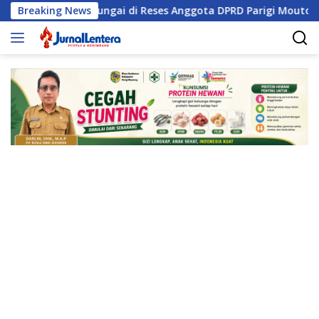
Langsung
alisasi Sungai di Reses Anggota DPRD Parigi Moutong
Breaking News
P
ke
konten