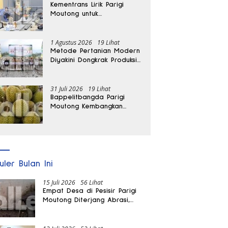
Kementrans Lirik Parigi
Moutong untuk
Pengembangan Investasi
1 Agustus 2026
19 Lihat
Metode Pertanian Modern
Diyakini Dongkrak Produksi
Padi Parigi Moutong hingga
Dua Kali Lipat
31 Juli 2026
19 Lihat
Bappelitbangda Parigi
Moutong Kembangkan
Pupuk Khusus untuk
Selamatkan Kebun Durian
uler Bulan Ini
15 Juli 2026
56 Lihat
Empat Desa di Pesisir Parigi
Moutong Diterjang Abrasi,
Puluhan KK dan Dua Rumah
Rusak