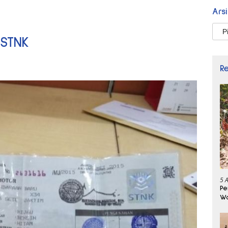
Ars
Arsi
 STNK
R
5 
Pe
Wa
Se