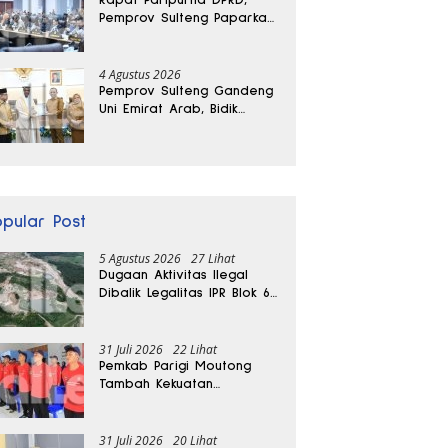
Pemprov Sulteng Paparkan
Kabar Baik Pertumbuhan
Ekonomi Daerah
4 Agustus 2026
Pemprov Sulteng Gandeng
Uni Emirat Arab, Bidik
Investasi hingga Rumah
Sakit Internasional
opular Post
5 Agustus 2026
27 Lihat
Dugaan Aktivitas Ilegal
Dibalik Legalitas IPR Blok 6
Kayuboko di Parigi
Moutong
31 Juli 2026
22 Lihat
Pemkab Parigi Moutong
Tambah Kekuatan
Penanganan Darurat, 23
REDKAR Resmi Dibentuk
31 Juli 2026
20 Lihat