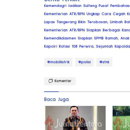
Kemendagri Jadikan Sulteng Pusat Pembaha
Kementerian ATR/BPN Ungkap Cara Cegah Kon
Lapas Tangerang Bikin Terobosan, Limbah Bat
Kementerian ATR/BPN Siapkan Berbagai Kan
Kemendikdasmen Siapkan SPMB Ramah, Anak 
Kapolri Rotasi 108 Perwira, Sejumlah Kapold
#mobillistrik
#polisi
#stnk
Komentar
Baca Juga