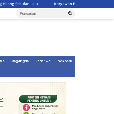
Karyawan PT UKK Hilang Saat Cek Tongkang, Ditemukan 
file
Lingkungan
Peristiwa
Nasional