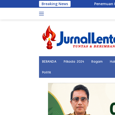
Langsung
Breaking News
Penemuan Kerangka Manusia Bikin 
ke
konten
BERANDA
Pilkada 2024
Ragam
Hu
Politik