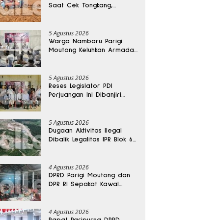
Saat Cek Tongkang,
Ditemukan Tewas di
Kedalaman 15 Meter
5 Agustus 2026
Warga Nambaru Parigi
Moutong Keluhkan Armada
Pengangkut Sampah dan
Jalan Kantong Produksi di
Reses Legislator PKS
5 Agustus 2026
Reses Legislator PDI
Perjuangan Ini Dibanjiri
Aspirasi, Petani Kasimbar
Minta Irigasi dan Alsintan
5 Agustus 2026
Dugaan Aktivitas Ilegal
Dibalik Legalitas IPR Blok 6
Kayuboko di Parigi
Moutong
4 Agustus 2026
DPRD Parigi Moutong dan
DPR RI Sepakat Kawal
Aspirasi Warga Torue
4 Agustus 2026
Rapat Paripurna DPRD,