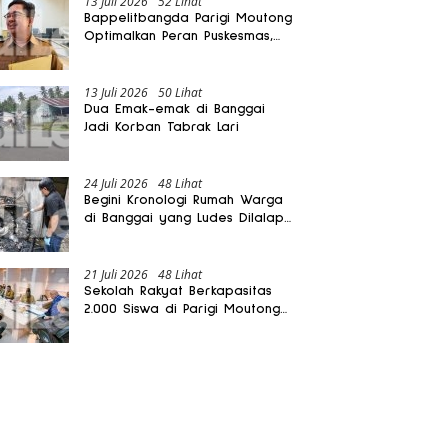
13 Juli 2026
52 Lihat
Bappelitbangda Parigi Moutong
Optimalkan Peran Puskesmas,
Layanan Mobil Jenazah Gratis
Harus Dirasakan Masyarakat
13 Juli 2026
50 Lihat
Dua Emak-emak di Banggai
Jadi Korban Tabrak Lari
24 Juli 2026
48 Lihat
Begini Kronologi Rumah Warga
di Banggai yang Ludes Dilalap
Api
21 Juli 2026
48 Lihat
Sekolah Rakyat Berkapasitas
2.000 Siswa di Parigi Moutong
Dibangun Oktober 2026