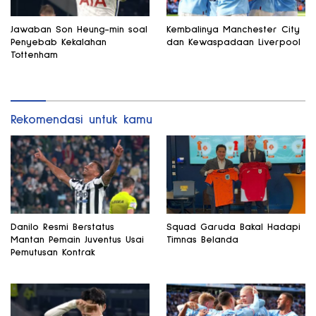
Jawaban Son Heung-min soal
Kembalinya Manchester City
Penyebab Kekalahan
dan Kewaspadaan Liverpool
Tottenham
Rekomendasi untuk kamu
Danilo Resmi Berstatus
Squad Garuda Bakal Hadapi
Mantan Pemain Juventus Usai
Timnas Belanda
Pemutusan Kontrak