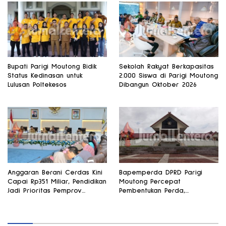
Bupati Parigi Moutong Bidik
Sekolah Rakyat Berkapasitas
Status Kedinasan untuk
2.000 Siswa di Parigi Moutong
Lulusan Poltekesos
Dibangun Oktober 2026
Anggaran Berani Cerdas Kini
Bapemperda DPRD Parigi
Capai Rp351 Miliar, Pendidikan
Moutong Percepat
Jadi Prioritas Pemprov
Pembentukan Perda,
Sulteng
Pendidikan dan Kesehatan
Jadi Fokus Utama