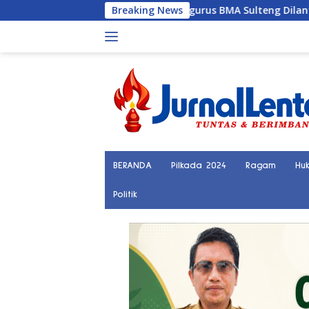
Langsung
Pengurus BMA Sulteng Dilantik, Sekwan DPRD Da
Breaking News
ke
konten
BERANDA
Pilkada 2024
Ragam
Hu
Politik