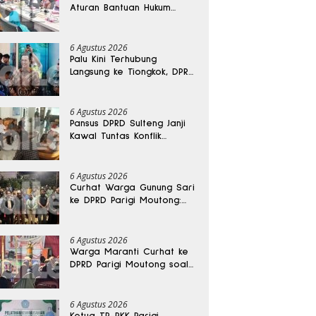
Aturan Bantuan Hukum
Gratis untuk Masyarakat
6 Agustus 2026
Palu Kini Terhubung
Langsung ke Tiongkok, DPRD
Sulteng Sebut Investasi
Bakal Mengalir
6 Agustus 2026
Pansus DPRD Sulteng Janji
Kawal Tuntas Konflik
Agraria di Tolitoli
6 Agustus 2026
Curhat Warga Gunung Sari
ke DPRD Parigi Moutong:
Banjir Tak Kunjung Usai,
Jalan Pun Rusak
6 Agustus 2026
Warga Maranti Curhat ke
DPRD Parigi Moutong soal
Jalan Rusak yang Diduga
Memicu Kematian Ibu
Bersalin
6 Agustus 2026
Ketua TP-PKK Parigi