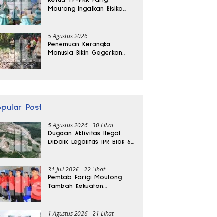
Moutong Ingatkan Risiko
Penyalahgunaan Dana
Hibah
5 Agustus 2026
Penemuan Kerangka
Manusia Bikin Gegerkan
Warga Banggai, Diduga
Orang Hilang Sebulan Lalu
opular Post
5 Agustus 2026
30 Lihat
Dugaan Aktivitas Ilegal
Dibalik Legalitas IPR Blok 6
Kayuboko di Parigi
Moutong
31 Juli 2026
22 Lihat
Pemkab Parigi Moutong
Tambah Kekuatan
Penanganan Darurat, 23
REDKAR Resmi Dibentuk
1 Agustus 2026
21 Lihat