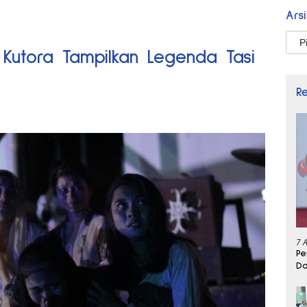
Ars
Arsi
 Kutora Tampilkan Legenda Tasi
R
7 
Pe
Da