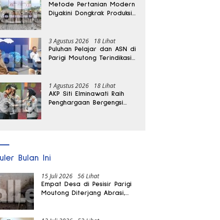
Metode Pertanian Modern
Diyakini Dongkrak Produksi
Padi Parigi Moutong hingga
Dua Kali Lipat
3 Agustus 2026
18 Lihat
Puluhan Pelajar dan ASN di
Parigi Moutong Terindikasi
Positif Narkoba
1 Agustus 2026
18 Lihat
AKP Siti Elminawati Raih
Penghargaan Bergengsi
Hoegeng Awards 2026
uler Bulan Ini
15 Juli 2026
56 Lihat
Empat Desa di Pesisir Parigi
Moutong Diterjang Abrasi,
Puluhan KK dan Dua Rumah
Rusak