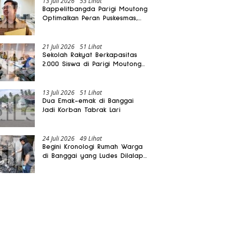
13 Juli 2026
53 Lihat
Bappelitbangda Parigi Moutong
Optimalkan Peran Puskesmas,
Layanan Mobil Jenazah Gratis
Harus Dirasakan Masyarakat
21 Juli 2026
51 Lihat
Sekolah Rakyat Berkapasitas
2.000 Siswa di Parigi Moutong
Dibangun Oktober 2026
13 Juli 2026
51 Lihat
Dua Emak-emak di Banggai
Jadi Korban Tabrak Lari
24 Juli 2026
49 Lihat
Begini Kronologi Rumah Warga
di Banggai yang Ludes Dilalap
Api