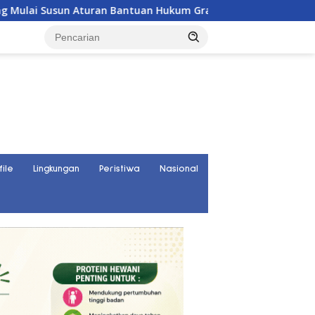
an Bantuan Hukum Gratis untuk Masyarakat
Palu Kini 
file
Lingkungan
Peristiwa
Nasional