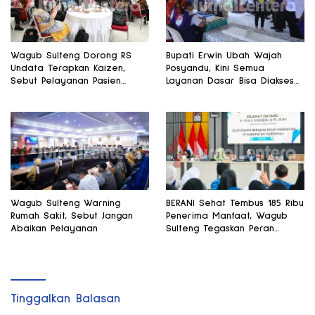
Wagub Sulteng Dorong RS
Bupati Erwin Ubah Wajah
Undata Terapkan Kaizen,
Posyandu, Kini Semua
Sebut Pelayanan Pasien
Layanan Dasar Bisa Diakses
Harus Terus Membaik
di Satu Tempat
Wagub Sulteng Warning
BERANI Sehat Tembus 185 Ribu
Rumah Sakit, Sebut Jangan
Penerima Manfaat, Wagub
Abaikan Pelayanan
Sulteng Tegaskan Peran
Strategis Tenaga Kesehatan
Tinggalkan Balasan