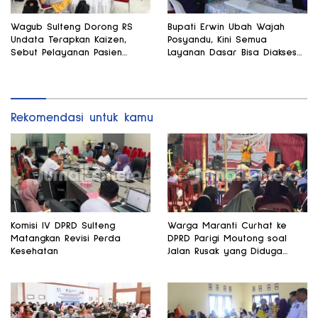
Wagub Sulteng Dorong RS
Bupati Erwin Ubah Wajah
Undata Terapkan Kaizen,
Posyandu, Kini Semua
Sebut Pelayanan Pasien
Layanan Dasar Bisa Diakses
Harus Terus Membaik
di Satu Tempat
Rekomendasi untuk kamu
Komisi IV DPRD Sulteng
Warga Maranti Curhat ke
Matangkan Revisi Perda
DPRD Parigi Moutong soal
Kesehatan
Jalan Rusak yang Diduga
Memicu Kematian Ibu Bersalin