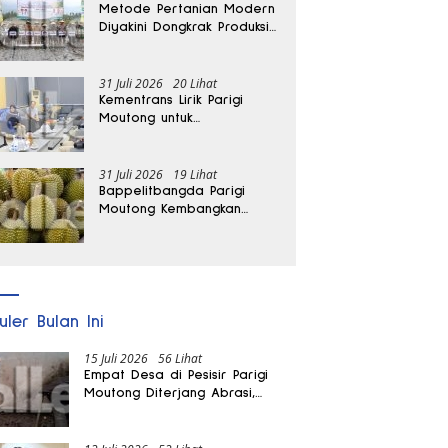
Metode Pertanian Modern
Diyakini Dongkrak Produksi
Padi Parigi Moutong hingga
Dua Kali Lipat
31 Juli 2026
20 Lihat
Kementrans Lirik Parigi
Moutong untuk
Pengembangan Investasi
31 Juli 2026
19 Lihat
Bappelitbangda Parigi
Moutong Kembangkan
Pupuk Khusus untuk
Selamatkan Kebun Durian
uler Bulan Ini
15 Juli 2026
56 Lihat
Empat Desa di Pesisir Parigi
Moutong Diterjang Abrasi,
Puluhan KK dan Dua Rumah
Rusak