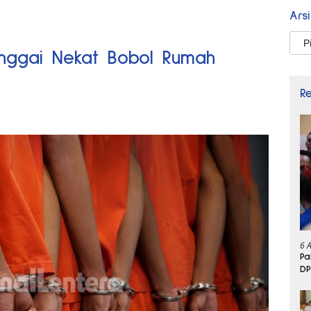
Ars
Arsi
anggai Nekat Bobol Rumah
R
6 
Pa
DP