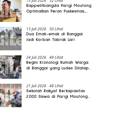
13 Juli 2026
52 Lihat
Bappelitbangda Parigi Moutong
Optimalkan Peran Puskesmas,
Layanan Mobil Jenazah Gratis
Harus Dirasakan Masyarakat
13 Juli 2026
50 Lihat
Dua Emak-emak di Banggai
Jadi Korban Tabrak Lari
24 Juli 2026
49 Lihat
Begini Kronologi Rumah Warga
di Banggai yang Ludes Dilalap
Api
21 Juli 2026
48 Lihat
Sekolah Rakyat Berkapasitas
2.000 Siswa di Parigi Moutong
Dibangun Oktober 2026