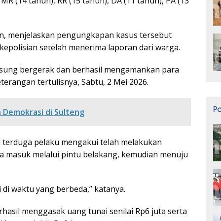
MR (14 tahun), RR (15 tahun), DA (11 tahun), PA (13
an, menjelaskan pengungkapan kasus tersebut
kepolisian setelah menerima laporan dari warga.
angsung bergerak dan berhasil mengamankan para
terangan tertulisnya, Sabtu, 2 Mei 2026.
P
 Demokrasi di Sulteng
ima terduga pelaku mengakui telah melakukan
a masuk melalui pintu belakang, kemudian menuju
 di waktu yang berbeda,” katanya.
hasil menggasak uang tunai senilai Rp6 juta serta