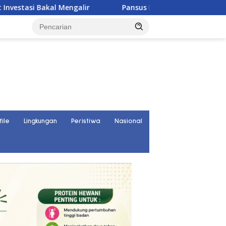
alir
Pansus DPRD Sulteng Janji Kawal Tuntas Konflik Agr
file
Lingkungan
Peristiwa
Nasional