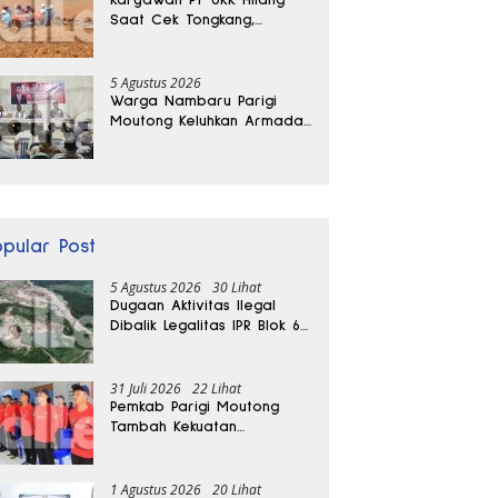
Saat Cek Tongkang,
Ditemukan Tewas di
Kedalaman 15 Meter
5 Agustus 2026
Warga Nambaru Parigi
Moutong Keluhkan Armada
Pengangkut Sampah dan
Jalan Kantong Produksi di
Reses Legislator PKS
opular Post
5 Agustus 2026
30 Lihat
Dugaan Aktivitas Ilegal
Dibalik Legalitas IPR Blok 6
Kayuboko di Parigi
Moutong
31 Juli 2026
22 Lihat
Pemkab Parigi Moutong
Tambah Kekuatan
Penanganan Darurat, 23
REDKAR Resmi Dibentuk
1 Agustus 2026
20 Lihat