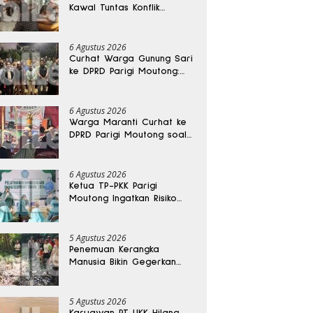
Kawal Tuntas Konflik
Agraria di Tolitoli
6 Agustus 2026
Curhat Warga Gunung Sari
ke DPRD Parigi Moutong:
Banjir Tak Kunjung Usai,
Jalan Pun Rusak
6 Agustus 2026
Warga Maranti Curhat ke
DPRD Parigi Moutong soal
Jalan Rusak yang Diduga
Memicu Kematian Ibu
Bersalin
6 Agustus 2026
Ketua TP-PKK Parigi
Moutong Ingatkan Risiko
Penyalahgunaan Dana
Hibah
5 Agustus 2026
Penemuan Kerangka
Manusia Bikin Gegerkan
Warga Banggai, Diduga
Orang Hilang Sebulan Lalu
5 Agustus 2026
Karyawan PT UKK Hilang