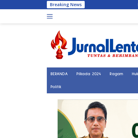
Langsung
Breaking News
Palu Kini Terhubung 
ke
konten
BERANDA
Pilkada 2024
Ragam
Hu
Politik