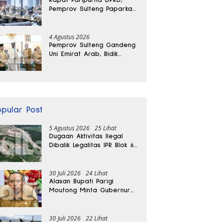
Pemprov Sulteng Paparkan
Kabar Baik Pertumbuhan
Ekonomi Daerah
4 Agustus 2026
Pemprov Sulteng Gandeng
Uni Emirat Arab, Bidik
Investasi hingga Rumah
Sakit Internasional
opular Post
5 Agustus 2026
25 Lihat
Dugaan Aktivitas Ilegal
Dibalik Legalitas IPR Blok 6
Kayuboko di Parigi
Moutong
30 Juli 2026
24 Lihat
Alasan Bupati Parigi
Moutong Minta Gubernur
Hentikan Sementara
Tambang Kayuboko
30 Juli 2026
22 Lihat