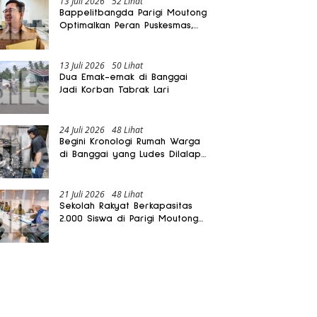
13 Juli 2026
52 Lihat
Bappelitbangda Parigi Moutong
Optimalkan Peran Puskesmas,
Layanan Mobil Jenazah Gratis
Harus Dirasakan Masyarakat
13 Juli 2026
50 Lihat
Dua Emak-emak di Banggai
Jadi Korban Tabrak Lari
24 Juli 2026
48 Lihat
Begini Kronologi Rumah Warga
di Banggai yang Ludes Dilalap
Api
21 Juli 2026
48 Lihat
Sekolah Rakyat Berkapasitas
2.000 Siswa di Parigi Moutong
Dibangun Oktober 2026