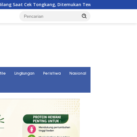
, Ditemukan Tewas di Kedalaman 15 Meter
Warga Namba
file
Lingkungan
Peristiwa
Nasional