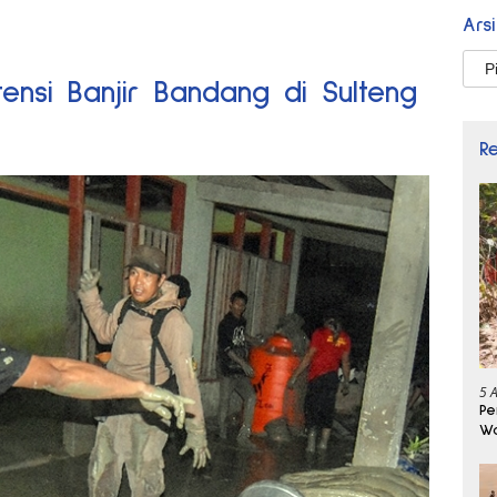
Ars
Arsi
tensi Banjir Bandang di Sulteng
R
5 
Pe
Wa
Se