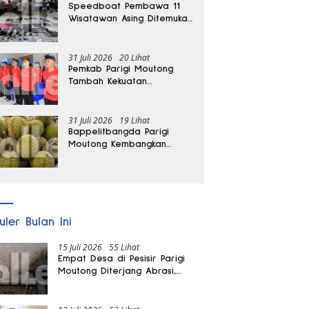
Speedboat Pembawa 11
Wisatawan Asing Ditemukan
Terdampar di Parigi
Moutong
31 Juli 2026
20 Lihat
Pemkab Parigi Moutong
Tambah Kekuatan
Penanganan Darurat, 23
REDKAR Resmi Dibentuk
31 Juli 2026
19 Lihat
Bappelitbangda Parigi
Moutong Kembangkan
Pupuk Khusus untuk
Selamatkan Kebun Durian
uler Bulan Ini
15 Juli 2026
55 Lihat
Empat Desa di Pesisir Parigi
Moutong Diterjang Abrasi,
Puluhan KK dan Dua Rumah
Rusak