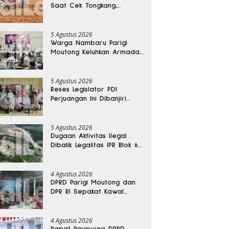
Saat Cek Tongkang,
Ditemukan Tewas di
Kedalaman 15 Meter
5 Agustus 2026
Warga Nambaru Parigi
Moutong Keluhkan Armada
Pengangkut Sampah dan
Jalan Kantong Produksi di
Reses Legislator PKS
5 Agustus 2026
Reses Legislator PDI
Perjuangan Ini Dibanjiri
Aspirasi, Petani Kasimbar
Minta Irigasi dan Alsintan
5 Agustus 2026
Dugaan Aktivitas Ilegal
Dibalik Legalitas IPR Blok 6
Kayuboko di Parigi
Moutong
4 Agustus 2026
DPRD Parigi Moutong dan
DPR RI Sepakat Kawal
Aspirasi Warga Torue
4 Agustus 2026
Rapat Paripurna DPRD,