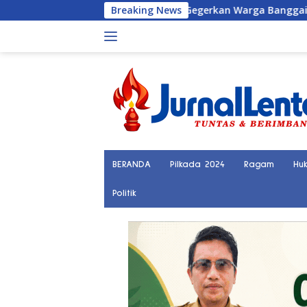
Langsung
usia Bikin Gegerkan Warga Banggai, Diduga Orang Hilang Seb
Breaking News
ke
konten
BERANDA
Pilkada 2024
Ragam
Hu
Politik