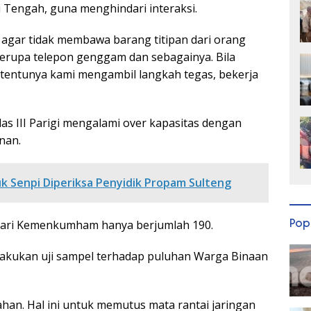
i Tengah, guna menghindari interaksi.
agar tidak membawa barang titipan dari orang
 berupa telepon genggam dan sebagainya. Bila
 tentunya kami mengambil langkah tegas, bekerja
s III Parigi mengalami over kapasitas dengan
nan.
uk Senpi Diperiksa Penyidik Propam Sulteng
m dari Kemenkumham hanya berjumlah 190.
Pop
lakukan uji sampel terhadap puluhan Warga Binaan
an. Hal ini untuk memutus mata rantai jaringan