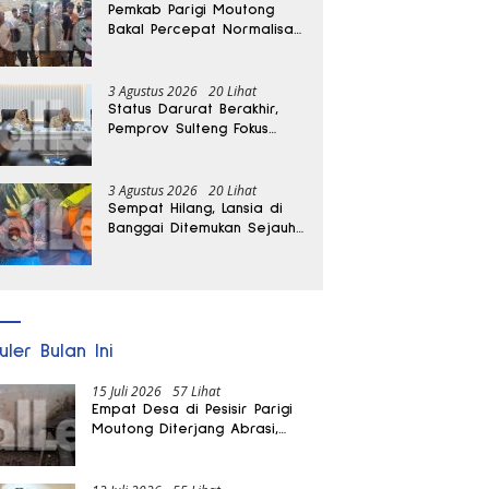
Pemkab Parigi Moutong
Bakal Percepat Normalisasi
Jalan dan Sungai
Pascabanjir di Desa Air
Panas
3 Agustus 2026
20 Lihat
Status Darurat Berakhir,
Pemprov Sulteng Fokus
Percepat Pemulihan
Pascagempa Sigi
3 Agustus 2026
20 Lihat
Sempat Hilang, Lansia di
Banggai Ditemukan Sejauh
1 Kilometer
uler Bulan Ini
15 Juli 2026
57 Lihat
Empat Desa di Pesisir Parigi
Moutong Diterjang Abrasi,
Puluhan KK dan Dua Rumah
Rusak