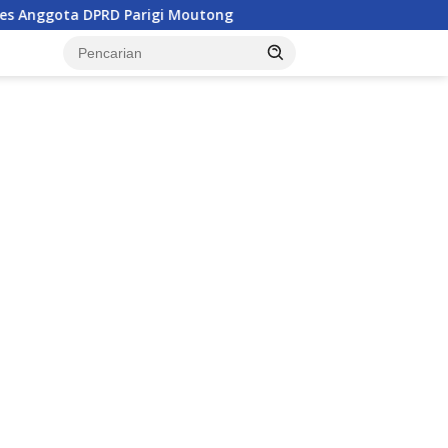
arigi Moutong
Penghulu di Parigi Moutong Diminta Akt