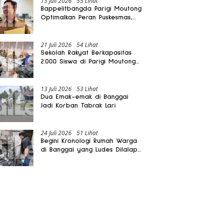
13 Juli 2026
55 Lihat
Bappelitbangda Parigi Moutong
Optimalkan Peran Puskesmas,
Layanan Mobil Jenazah Gratis
Harus Dirasakan Masyarakat
21 Juli 2026
54 Lihat
Sekolah Rakyat Berkapasitas
2.000 Siswa di Parigi Moutong
Dibangun Oktober 2026
13 Juli 2026
53 Lihat
Dua Emak-emak di Banggai
Jadi Korban Tabrak Lari
24 Juli 2026
51 Lihat
Begini Kronologi Rumah Warga
di Banggai yang Ludes Dilalap
Api