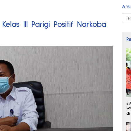
Ars
Arsi
elas III Parigi Positif Narkoba
R
8 
Wa
di