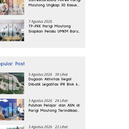
Moutong Ungkap 30 Kasus
Narkoba, Ratusan Gram
Sabu Disita
7 Agustus 2026
TP-PKK Parigi Moutong
Siapkan Pelaku UMKM Baru
Lewat Pelatihan Ecoprint
Bomba Saga
opular Post
5 Agustus 2026
39 Lihat
Dugaan Aktivitas Ilegal
Dibalik Legalitas IPR Blok 6
Kayuboko di Parigi
Moutong
3 Agustus 2026
24 Lihat
Puluhan Pelajar dan ASN di
Parigi Moutong Terindikasi
Positif Narkoba
3 Agustus 2026
22 Lihat