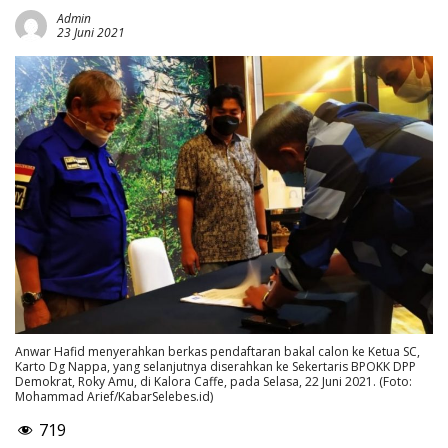
Admin
23 Juni 2021
Anwar Hafid menyerahkan berkas pendaftaran bakal calon ke Ketua SC,
Karto Dg Nappa, yang selanjutnya diserahkan ke Sekertaris BPOKK DPP
Demokrat, Roky Amu, di Kalora Caffe, pada Selasa, 22 Juni 2021. (Foto:
Mohammad Arief/KabarSelebes.id)
719